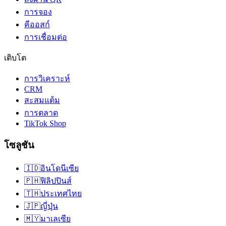
การจอง
คีออสก์
การเชื่อมต่อ
เติบโต
การวิเคราะห์
CRM
สะสมแต้ม
การตลาด
TikTok Shop
โซลูชัน
🇮🇩
อินโดนีเซีย
🇵🇭
ฟิลิปปินส์
🇹🇭
ประเทศไทย
🇯🇵
ญี่ปุ่น
🇲🇾
มาเลเซีย