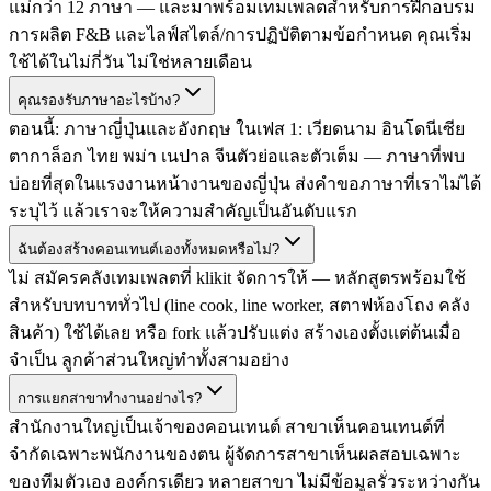
แม่กว่า 12 ภาษา — และมาพร้อมเทมเพลตสำหรับการฝึกอบรม
การผลิต F&B และไลฟ์สไตล์/การปฏิบัติตามข้อกำหนด คุณเริ่ม
ใช้ได้ในไม่กี่วัน ไม่ใช่หลายเดือน
คุณรองรับภาษาอะไรบ้าง?
ตอนนี้: ภาษาญี่ปุ่นและอังกฤษ ในเฟส 1: เวียดนาม อินโดนีเซีย
ตากาล็อก ไทย พม่า เนปาล จีนตัวย่อและตัวเต็ม — ภาษาที่พบ
บ่อยที่สุดในแรงงานหน้างานของญี่ปุ่น ส่งคำขอภาษาที่เราไม่ได้
ระบุไว้ แล้วเราจะให้ความสำคัญเป็นอันดับแรก
ฉันต้องสร้างคอนเทนต์เองทั้งหมดหรือไม่?
ไม่ สมัครคลังเทมเพลตที่ klikit จัดการให้ — หลักสูตรพร้อมใช้
สำหรับบทบาททั่วไป (line cook, line worker, สตาฟห้องโถง คลัง
สินค้า) ใช้ได้เลย หรือ fork แล้วปรับแต่ง สร้างเองตั้งแต่ต้นเมื่อ
จำเป็น ลูกค้าส่วนใหญ่ทำทั้งสามอย่าง
การแยกสาขาทำงานอย่างไร?
สำนักงานใหญ่เป็นเจ้าของคอนเทนต์ สาขาเห็นคอนเทนต์ที่
จำกัดเฉพาะพนักงานของตน ผู้จัดการสาขาเห็นผลสอบเฉพาะ
ของทีมตัวเอง องค์กรเดียว หลายสาขา ไม่มีข้อมูลรั่วระหว่างกัน