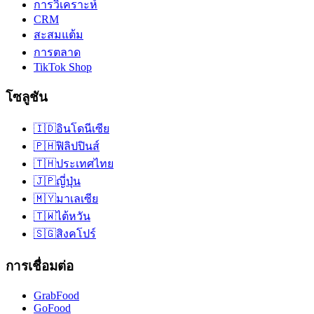
การวิเคราะห์
CRM
สะสมแต้ม
การตลาด
TikTok Shop
โซลูชัน
🇮🇩
อินโดนีเซีย
🇵🇭
ฟิลิปปินส์
🇹🇭
ประเทศไทย
🇯🇵
ญี่ปุ่น
🇲🇾
มาเลเซีย
🇹🇼
ไต้หวัน
🇸🇬
สิงคโปร์
การเชื่อมต่อ
GrabFood
GoFood