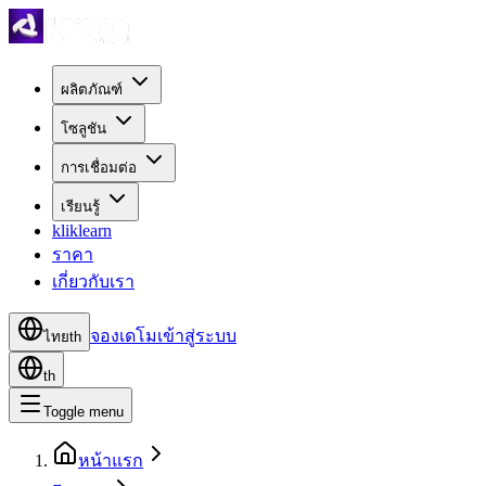
ผลิตภัณฑ์
โซลูชัน
การเชื่อมต่อ
เรียนรู้
kliklearn
ราคา
เกี่ยวกับเรา
จองเดโม
เข้าสู่ระบบ
ไทย
th
th
Toggle menu
หน้าแรก