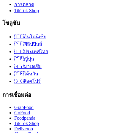
การตลาด
TikTok Shop
โซลูชัน
🇮🇩
อินโดนีเซีย
🇵🇭
ฟิลิปปินส์
🇹🇭
ประเทศไทย
🇯🇵
ญี่ปุ่น
🇲🇾
มาเลเซีย
🇹🇼
ไต้หวัน
🇸🇬
สิงคโปร์
การเชื่อมต่อ
GrabFood
GoFood
Foodpanda
TikTok Shop
Deliveroo