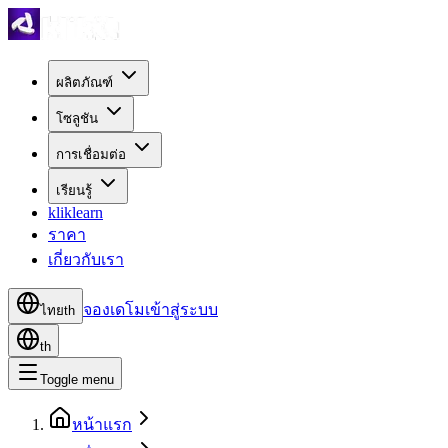
ผลิตภัณฑ์
โซลูชัน
การเชื่อมต่อ
เรียนรู้
kliklearn
ราคา
เกี่ยวกับเรา
จองเดโม
เข้าสู่ระบบ
ไทย
th
th
Toggle menu
หน้าแรก