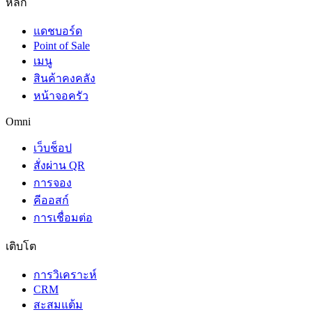
หลัก
แดชบอร์ด
Point of Sale
เมนู
สินค้าคงคลัง
หน้าจอครัว
Omni
เว็บช็อป
สั่งผ่าน QR
การจอง
คีออสก์
การเชื่อมต่อ
เติบโต
การวิเคราะห์
CRM
สะสมแต้ม