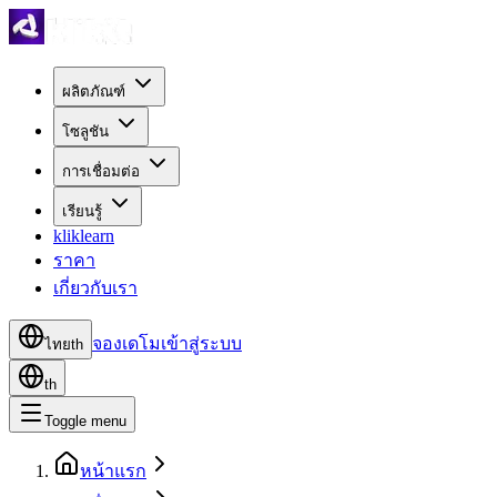
ผลิตภัณฑ์
โซลูชัน
การเชื่อมต่อ
เรียนรู้
kliklearn
ราคา
เกี่ยวกับเรา
จองเดโม
เข้าสู่ระบบ
ไทย
th
th
Toggle menu
หน้าแรก