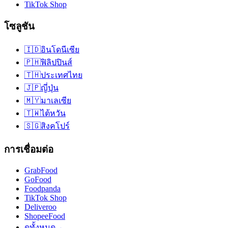
TikTok Shop
โซลูชัน
🇮🇩
อินโดนีเซีย
🇵🇭
ฟิลิปปินส์
🇹🇭
ประเทศไทย
🇯🇵
ญี่ปุ่น
🇲🇾
มาเลเซีย
🇹🇼
ไต้หวัน
🇸🇬
สิงคโปร์
การเชื่อมต่อ
GrabFood
GoFood
Foodpanda
TikTok Shop
Deliveroo
ShopeeFood
ดูทั้งหมด
→