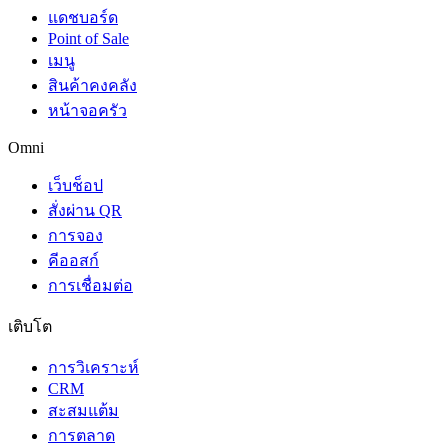
แดชบอร์ด
Point of Sale
เมนู
สินค้าคงคลัง
หน้าจอครัว
Omni
เว็บช็อป
สั่งผ่าน QR
การจอง
คีออสก์
การเชื่อมต่อ
เติบโต
การวิเคราะห์
CRM
สะสมแต้ม
การตลาด