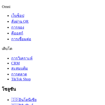
Omni
เว็บช็อป
สั่งผ่าน QR
การจอง
คีออสก์
การเชื่อมต่อ
เติบโต
การวิเคราะห์
CRM
สะสมแต้ม
การตลาด
TikTok Shop
โซลูชัน
🇮🇩
อินโดนีเซีย