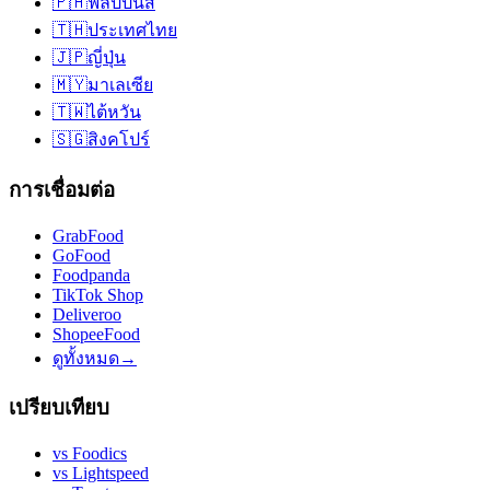
🇵🇭
ฟิลิปปินส์
🇹🇭
ประเทศไทย
🇯🇵
ญี่ปุ่น
🇲🇾
มาเลเซีย
🇹🇼
ไต้หวัน
🇸🇬
สิงคโปร์
การเชื่อมต่อ
GrabFood
GoFood
Foodpanda
TikTok Shop
Deliveroo
ShopeeFood
ดูทั้งหมด
→
เปรียบเทียบ
vs
Foodics
vs
Lightspeed