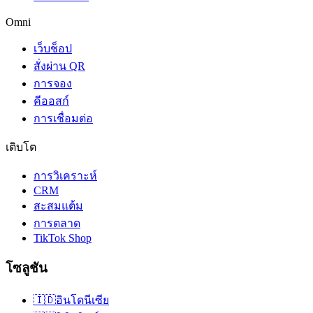
Omni
เว็บช็อป
สั่งผ่าน QR
การจอง
คีออสก์
การเชื่อมต่อ
เติบโต
การวิเคราะห์
CRM
สะสมแต้ม
การตลาด
TikTok Shop
โซลูชัน
🇮🇩
อินโดนีเซีย