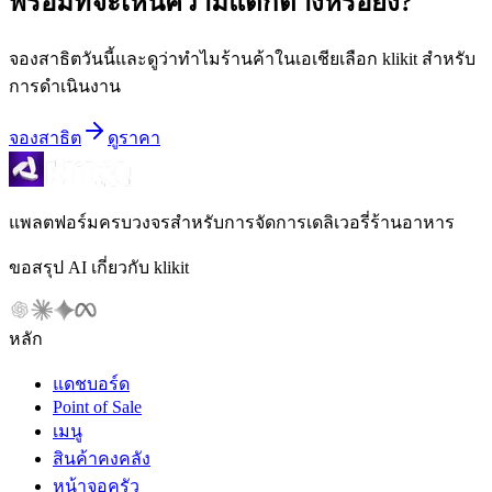
พร้อมที่จะเห็นความแตกต่างหรือยัง?
จองสาธิตวันนี้และดูว่าทำไมร้านค้าในเอเชียเลือก klikit สำหรับ
การดำเนินงาน
จองสาธิต
ดูราคา
แพลตฟอร์มครบวงจรสำหรับการจัดการเดลิเวอรี่ร้านอาหาร
ขอสรุป AI เกี่ยวกับ klikit
หลัก
แดชบอร์ด
Point of Sale
เมนู
สินค้าคงคลัง
หน้าจอครัว