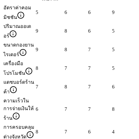
อัตราค่าคอม
5
6
6
9
มิชชัน
ปริมาณออเด
9
8
6
5
อร์
ขนาดกองยาน
9
8
7
5
ไรเดอร์
เครื่องมือ
8
7
7
5
โปรโมชัน
แดชบอร์ดร้าน
7
8
7
6
ค้า
ความเร็วใน
การจ่ายเงินให้
6
7
7
8
ร้าน
การครอบคลุม
8
7
6
4
ต่างจังหวัด