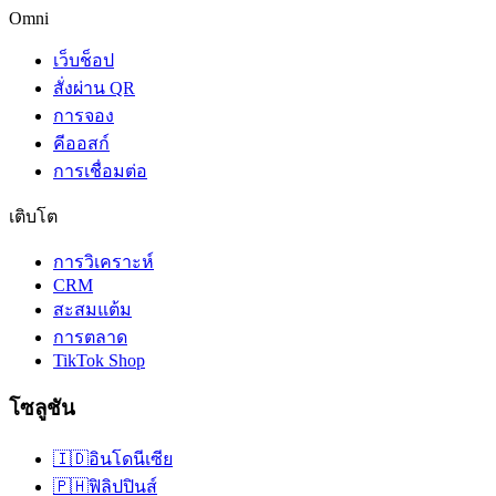
Omni
เว็บช็อป
สั่งผ่าน QR
การจอง
คีออสก์
การเชื่อมต่อ
เติบโต
การวิเคราะห์
CRM
สะสมแต้ม
การตลาด
TikTok Shop
โซลูชัน
🇮🇩
อินโดนีเซีย
🇵🇭
ฟิลิปปินส์