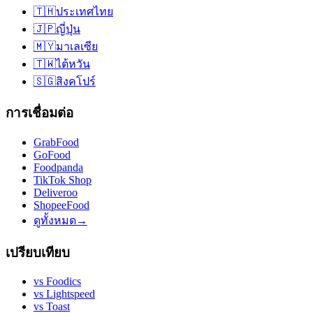
🇹🇭
ประเทศไทย
🇯🇵
ญี่ปุ่น
🇲🇾
มาเลเซีย
🇹🇼
ไต้หวัน
🇸🇬
สิงคโปร์
การเชื่อมต่อ
GrabFood
GoFood
Foodpanda
TikTok Shop
Deliveroo
ShopeeFood
ดูทั้งหมด
→
เปรียบเทียบ
vs
Foodics
vs
Lightspeed
vs
Toast