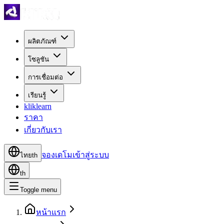
ผลิตภัณฑ์
โซลูชัน
การเชื่อมต่อ
เรียนรู้
kliklearn
ราคา
เกี่ยวกับเรา
จองเดโม
เข้าสู่ระบบ
ไทย
th
th
Toggle menu
หน้าแรก