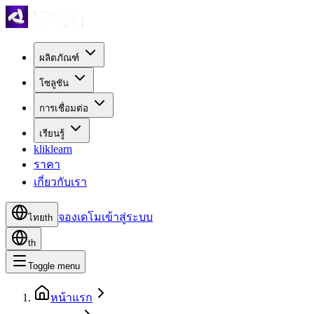
ผลิตภัณฑ์
โซลูชัน
การเชื่อมต่อ
เรียนรู้
kliklearn
ราคา
เกี่ยวกับเรา
จองเดโม
เข้าสู่ระบบ
ไทย
th
th
Toggle menu
หน้าแรก