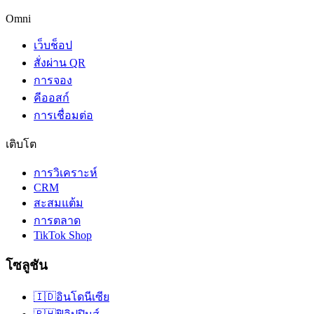
Omni
เว็บช็อป
สั่งผ่าน QR
การจอง
คีออสก์
การเชื่อมต่อ
เติบโต
การวิเคราะห์
CRM
สะสมแต้ม
การตลาด
TikTok Shop
โซลูชัน
🇮🇩
อินโดนีเซีย