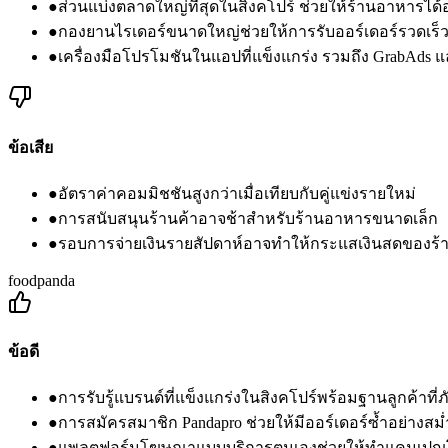
●
ส่วนแบ่งตลาดใหญ่ที่สุดในสิงคโปร์ ช่วยให้ร้านอาหารได้อ
●
กองยานไรเดอร์ขนาดใหญ่ช่วยให้การรับออร์เดอร์รวดเร็วแ
●
เครื่องมือโปรโมชันในแอปที่แข็งแกร่ง รวมถึง GrabAd
ข้อเสีย
●
อัตราค่าคอมมิชชันสูงกว่าเมื่อเทียบกับคู่แข่งรายใหม่
●
การสนับสนุนร้านค้าอาจช้าสำหรับร้านอาหารขนาดเล็ก
●
รอบการจ่ายเงินรายสัปดาห์อาจทำให้กระแสเงินสดของร้าน
foodpanda
ข้อดี
●
การรับรู้แบรนด์ที่แข็งแกร่งในสิงคโปร์พร้อมฐานลูกค้าที่ภ
●
การสมัครสมาชิก Pandapro ช่วยให้มีออร์เดอร์ซ้ำอย่างสม
●
แพลตฟอร์มโฆษณาแบบบริการตนเองช่วยให้ทำแคมเปญโปร