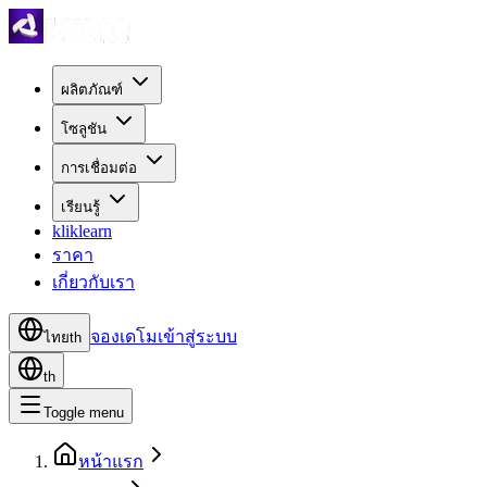
ผลิตภัณฑ์
โซลูชัน
การเชื่อมต่อ
เรียนรู้
kliklearn
ราคา
เกี่ยวกับเรา
จองเดโม
เข้าสู่ระบบ
ไทย
th
th
Toggle menu
หน้าแรก