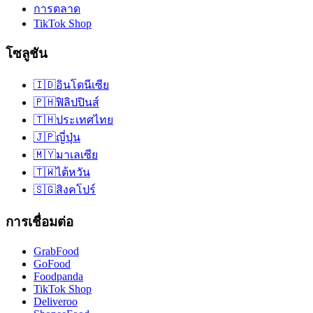
การตลาด
TikTok Shop
โซลูชัน
🇮🇩
อินโดนีเซีย
🇵🇭
ฟิลิปปินส์
🇹🇭
ประเทศไทย
🇯🇵
ญี่ปุ่น
🇲🇾
มาเลเซีย
🇹🇼
ไต้หวัน
🇸🇬
สิงคโปร์
การเชื่อมต่อ
GrabFood
GoFood
Foodpanda
TikTok Shop
Deliveroo