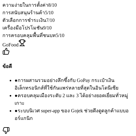
ความง่ายในการตั้งค่า
8
/10
การสนับสนุนร้านค้า
5
/10
ตัวเลือกการชำระเงิน
7
/10
เครื่องมือโปรโมชัน
9
/10
การครอบคลุมพื้นที่ชนบท
5
/10
GoFood
ข้อดี
●
การผสานรวมอย่างลึกซึ้งกับ GoPay กระเป๋าเงิน
อิเล็กทรอนิกส์ที่ใช้กันแพร่หลายที่สุดในอินโดนีเซีย
●
ครอบคลุมเมืองระดับ 2 และ 3 ได้อย่างยอดเยี่ยมทั่วหมู่
เกาะ
●
ระบบนิเวศ super-app ของ Gojek ช่วยดึงดูดลูกค้าแบบอ
อร์แกนิก