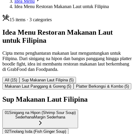
Idea Menu
Idea Menu Restoran Makanan Laut untuk Filipina
15
items ·
3
categories
Idea Menu Restoran Makanan Laut
untuk Filipina
Cipta menu penghantaran makanan laut menguntungkan untuk
Filipina. Dari sinigang na hipon dan bangus panggang hingga platter
boodle fight, idea ini membantu restoran makanan laut berkembang
di GrabFood dan Foodpanda.
All (
15
)
Sup Makanan Laut Filipina
(
5
)
Makanan Laut Panggang & Goreng
(
5
)
Platter Berkongsi & Kombo
(
5
)
Sup Makanan Laut Filipina
01
Sinigang na Hipon (Shrimp Sour Soup)
Sederhana
Margin Sederhana
02
Tinolang Isda (Fish Ginger Soup)