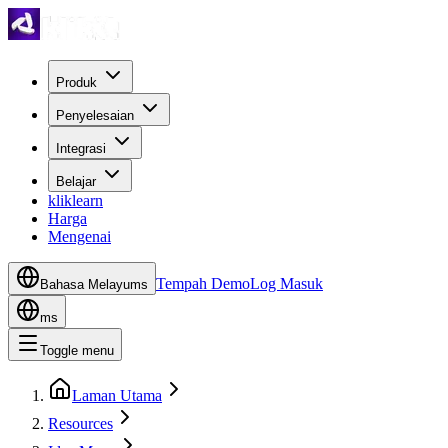
Produk
Penyelesaian
Integrasi
Belajar
kliklearn
Harga
Mengenai
Tempah Demo
Log Masuk
Bahasa Melayu
ms
ms
Toggle menu
Laman Utama
Resources