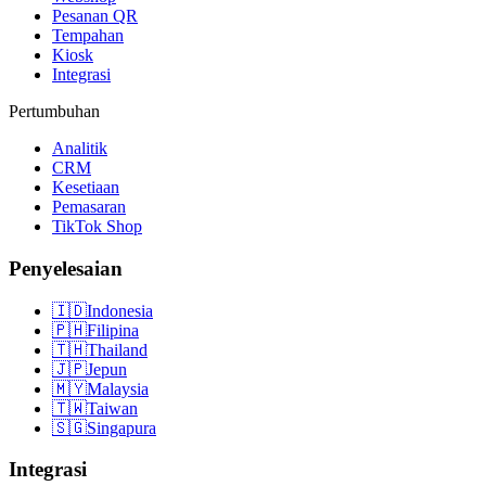
Pesanan QR
Tempahan
Kiosk
Integrasi
Pertumbuhan
Analitik
CRM
Kesetiaan
Pemasaran
TikTok Shop
Penyelesaian
🇮🇩
Indonesia
🇵🇭
Filipina
🇹🇭
Thailand
🇯🇵
Jepun
🇲🇾
Malaysia
🇹🇼
Taiwan
🇸🇬
Singapura
Integrasi