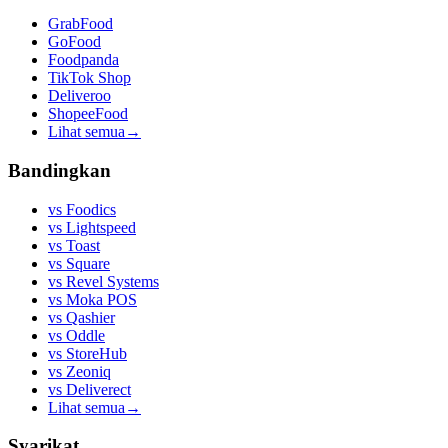
GrabFood
GoFood
Foodpanda
TikTok Shop
Deliveroo
ShopeeFood
Lihat semua
→
Bandingkan
vs
Foodics
vs
Lightspeed
vs
Toast
vs
Square
vs
Revel Systems
vs
Moka POS
vs
Qashier
vs
Oddle
vs
StoreHub
vs
Zeoniq
vs
Deliverect
Lihat semua
→
Syarikat