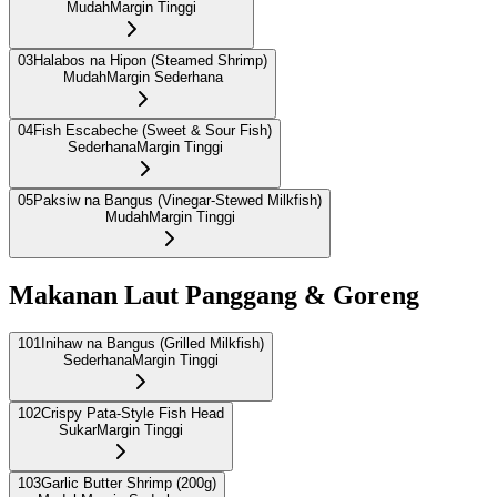
Mudah
Margin Tinggi
03
Halabos na Hipon (Steamed Shrimp)
Mudah
Margin Sederhana
04
Fish Escabeche (Sweet & Sour Fish)
Sederhana
Margin Tinggi
05
Paksiw na Bangus (Vinegar-Stewed Milkfish)
Mudah
Margin Tinggi
Makanan Laut Panggang & Goreng
101
Inihaw na Bangus (Grilled Milkfish)
Sederhana
Margin Tinggi
102
Crispy Pata-Style Fish Head
Sukar
Margin Tinggi
103
Garlic Butter Shrimp (200g)