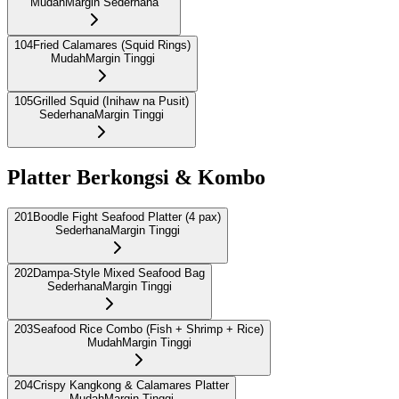
Mudah
Margin Sederhana
104
Fried Calamares (Squid Rings)
Mudah
Margin Tinggi
105
Grilled Squid (Inihaw na Pusit)
Sederhana
Margin Tinggi
Platter Berkongsi & Kombo
201
Boodle Fight Seafood Platter (4 pax)
Sederhana
Margin Tinggi
202
Dampa-Style Mixed Seafood Bag
Sederhana
Margin Tinggi
203
Seafood Rice Combo (Fish + Shrimp + Rice)
Mudah
Margin Tinggi
204
Crispy Kangkong & Calamares Platter
Mudah
Margin Tinggi