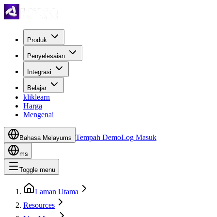
Produk
Penyelesaian
Integrasi
Belajar
kliklearn
Harga
Mengenai
Tempah Demo
Log Masuk
Bahasa Melayu
ms
ms
Toggle menu
Laman Utama
Resources