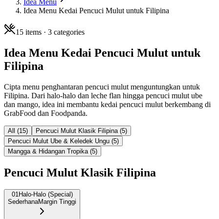
Idea Menu
Idea Menu Kedai Pencuci Mulut untuk Filipina
15
items ·
3
categories
Idea Menu Kedai Pencuci Mulut untuk
Filipina
Cipta menu penghantaran pencuci mulut menguntungkan untuk
Filipina. Dari halo-halo dan leche flan hingga pencuci mulut ube
dan mango, idea ini membantu kedai pencuci mulut berkembang di
GrabFood dan Foodpanda.
All (
15
)
Pencuci Mulut Klasik Filipina
(
5
)
Pencuci Mulut Ube & Keledek Ungu
(
5
)
Mangga & Hidangan Tropika
(
5
)
Pencuci Mulut Klasik Filipina
01
Halo-Halo (Special)
Sederhana
Margin Tinggi