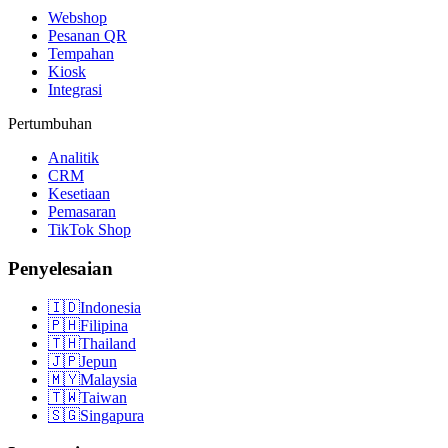
Webshop
Pesanan QR
Tempahan
Kiosk
Integrasi
Pertumbuhan
Analitik
CRM
Kesetiaan
Pemasaran
TikTok Shop
Penyelesaian
🇮🇩
Indonesia
🇵🇭
Filipina
🇹🇭
Thailand
🇯🇵
Jepun
🇲🇾
Malaysia
🇹🇼
Taiwan
🇸🇬
Singapura