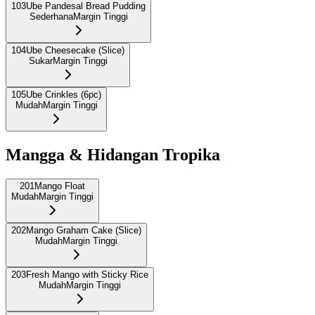
103
Ube Pandesal Bread Pudding
Sederhana
Margin Tinggi
104
Ube Cheesecake (Slice)
Sukar
Margin Tinggi
105
Ube Crinkles (6pc)
Mudah
Margin Tinggi
Mangga & Hidangan Tropika
201
Mango Float
Mudah
Margin Tinggi
202
Mango Graham Cake (Slice)
Mudah
Margin Tinggi
203
Fresh Mango with Sticky Rice
Mudah
Margin Tinggi