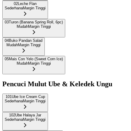
02
Leche Flan
Sederhana
Margin Tinggi
03
Turon (Banana Spring Roll, 6pc)
Mudah
Margin Tinggi
04
Buko Pandan Salad
Mudah
Margin Tinggi
05
Mais Con Yelo (Sweet Corn Ice)
Mudah
Margin Tinggi
Pencuci Mulut Ube & Keledek Ungu
101
Ube Ice Cream Cup
Sederhana
Margin Tinggi
102
Ube Halaya Jar
Sederhana
Margin Tinggi