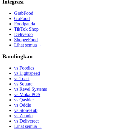
Integrasi
GrabFood
GoFood
Foodpanda
TikTok Shop
Deliveroo
ShopeeFood
Lihat semua
→
Bandingkan
vs
Foodics
vs
Lightspeed
vs
Toast
vs
Square
vs
Revel Systems
vs
Moka POS
vs
Qashier
vs
Oddle
vs
StoreHub
vs
Zeoniq
vs
Deliverect
Lihat semua
→