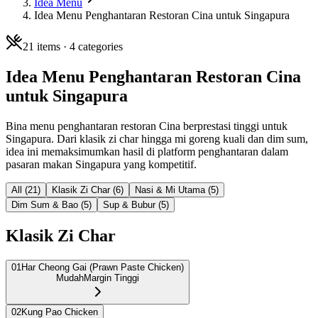
Idea Menu
Idea Menu Penghantaran Restoran Cina untuk Singapura
21
items ·
4
categories
Idea Menu Penghantaran Restoran Cina
untuk Singapura
Bina menu penghantaran restoran Cina berprestasi tinggi untuk
Singapura. Dari klasik zi char hingga mi goreng kuali dan dim sum,
idea ini memaksimumkan hasil di platform penghantaran dalam
pasaran makan Singapura yang kompetitif.
All (
21
)
Klasik Zi Char
(
6
)
Nasi & Mi Utama
(
5
)
Dim Sum & Bao
(
5
)
Sup & Bubur
(
5
)
Klasik Zi Char
01
Har Cheong Gai (Prawn Paste Chicken)
Mudah
Margin Tinggi
02
Kung Pao Chicken