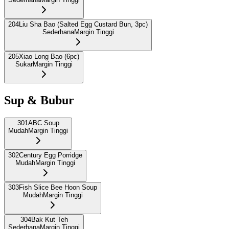
204
Liu Sha Bao (Salted Egg Custard Bun, 3pc)
Sederhana
Margin Tinggi
205
Xiao Long Bao (6pc)
Sukar
Margin Tinggi
Sup & Bubur
301
ABC Soup
Mudah
Margin Tinggi
302
Century Egg Porridge
Mudah
Margin Tinggi
303
Fish Slice Bee Hoon Soup
Mudah
Margin Tinggi
304
Bak Kut Teh
Sederhana
Margin Tinggi