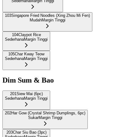
Sederhana
Margin Tinggi
103
Singapore Fried Noodles (Xing Zhou Mi Fen)
Mudah
Margin Tinggi
104
Claypot Rice
Sederhana
Margin Tinggi
105
Char Kway Teow
Sederhana
Margin Tinggi
Dim Sum & Bao
201
Siew Mai (6pc)
Sederhana
Margin Tinggi
202
Har Gow (Crystal Shrimp Dumplings, 6pc)
Sukar
Margin Tinggi
203
Char Siu Bao (3pc)
Sederhana
Margin Tinggi