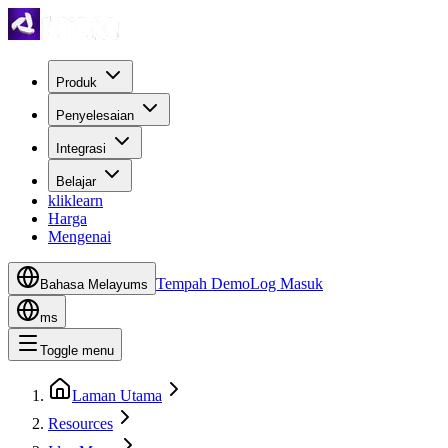
Produk
Penyelesaian
Integrasi
Belajar
kliklearn
Harga
Mengenai
Tempah Demo
Log Masuk
Bahasa Melayu
ms
ms
Toggle menu
Laman Utama
Resources