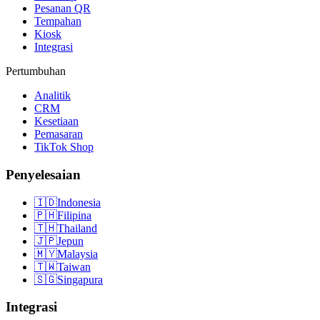
Pesanan QR
Tempahan
Kiosk
Integrasi
Pertumbuhan
Analitik
CRM
Kesetiaan
Pemasaran
TikTok Shop
Penyelesaian
🇮🇩
Indonesia
🇵🇭
Filipina
🇹🇭
Thailand
🇯🇵
Jepun
🇲🇾
Malaysia
🇹🇼
Taiwan
🇸🇬
Singapura
Integrasi