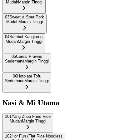
Mudah
Margin Tinggi
03
Sweet & Sour Pork
Mudah
Margin Tinggi
04
Sambal Kangkong
Mudah
Margin Tinggi
05
Cereal Prawns
Sederhana
Margin Tinggi
06
Hotplate Tofu
Sederhana
Margin Tinggi
Nasi & Mi Utama
101
Yang Zhou Fried Rice
Mudah
Margin Tinggi
102
Hor Fun (Flat Rice Noodles)