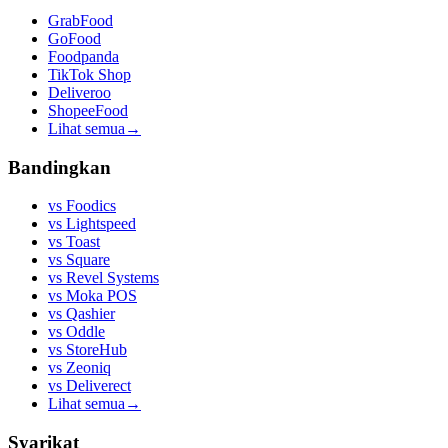
GrabFood
GoFood
Foodpanda
TikTok Shop
Deliveroo
ShopeeFood
Lihat semua
→
Bandingkan
vs
Foodics
vs
Lightspeed
vs
Toast
vs
Square
vs
Revel Systems
vs
Moka POS
vs
Qashier
vs
Oddle
vs
StoreHub
vs
Zeoniq
vs
Deliverect
Lihat semua
→
Syarikat