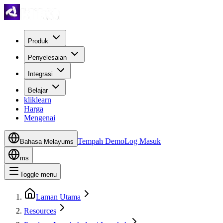
Produk
Penyelesaian
Integrasi
Belajar
kliklearn
Harga
Mengenai
Tempah Demo
Log Masuk
Bahasa Melayu
ms
ms
Toggle menu
Laman Utama
Resources