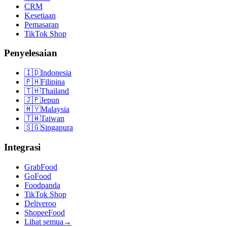
CRM
Kesetiaan
Pemasaran
TikTok Shop
Penyelesaian
🇮🇩
Indonesia
🇵🇭
Filipina
🇹🇭
Thailand
🇯🇵
Jepun
🇲🇾
Malaysia
🇹🇼
Taiwan
🇸🇬
Singapura
Integrasi
GrabFood
GoFood
Foodpanda
TikTok Shop
Deliveroo
ShopeeFood
Lihat semua
→