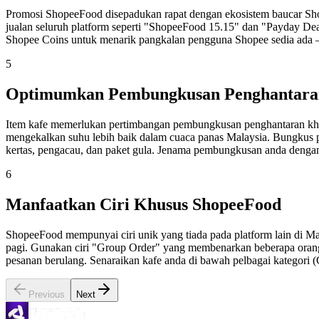
Promosi ShopeeFood disepadukan rapat dengan ekosistem baucar Sh
jualan seluruh platform seperti "ShopeeFood 15.15" dan "Payday D
Shopee Coins untuk menarik pangkalan pengguna Shopee sedia ada
5
Optimumkan Pembungkusan Penghantaran
Item kafe memerlukan pertimbangan pembungkusan penghantaran kh
mengekalkan suhu lebih baik dalam cuaca panas Malaysia. Bungkus pa
kertas, pengacau, dan paket gula. Jenama pembungkusan anda dengan
6
Manfaatkan Ciri Khusus ShopeeFood
ShopeeFood mempunyai ciri unik yang tiada pada platform lain di M
pagi. Gunakan ciri "Group Order" yang membenarkan beberapa orang
pesanan berulang. Senaraikan kafe anda di bawah pelbagai kategor
Previous
Next