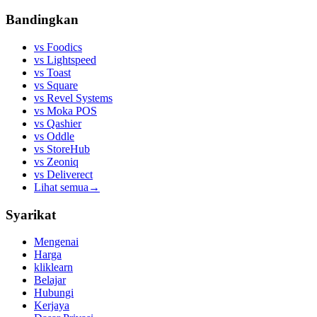
Bandingkan
vs
Foodics
vs
Lightspeed
vs
Toast
vs
Square
vs
Revel Systems
vs
Moka POS
vs
Qashier
vs
Oddle
vs
StoreHub
vs
Zeoniq
vs
Deliverect
Lihat semua
→
Syarikat
Mengenai
Harga
kliklearn
Belajar
Hubungi
Kerjaya