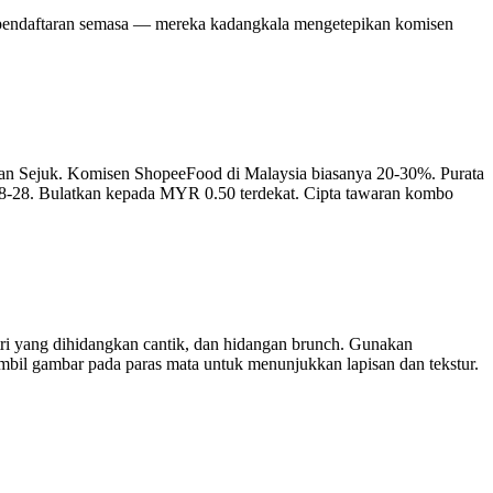
 pendaftaran semasa — mereka kadangkala mengetepikan komisen
an Sejuk. Komisen ShopeeFood di Malaysia biasanya 20-30%. Purata
8-28. Bulatkan kepada MYR 0.50 terdekat. Cipta tawaran kombo
stri yang dihidangkan cantik, dan hidangan brunch. Gunakan
mbil gambar pada paras mata untuk menunjukkan lapisan dan tekstur.