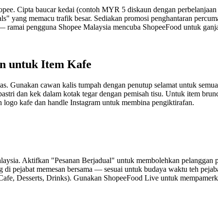
opee. Cipta baucar kedai (contoh MYR 5 diskaun dengan perbelanjaa
eals" yang memacu trafik besar. Sediakan promosi penghantaran perc
 — ramai pengguna Shopee Malaysia mencuba ShopeeFood untuk ganja
 untuk Item Kafe
as. Gunakan cawan kalis tumpah dengan penutup selamat untuk sem
stri dan kek dalam kotak tegar dengan pemisah tisu. Untuk item brun
 logo kafe dan handle Instagram untuk membina pengiktirafan.
alaysia. Aktifkan "Pesanan Berjadual" untuk membolehkan pelanggan p
 di pejabat memesan bersama — sesuai untuk budaya waktu teh pejab
i (Cafe, Desserts, Drinks). Gunakan ShopeeFood Live untuk mempamer