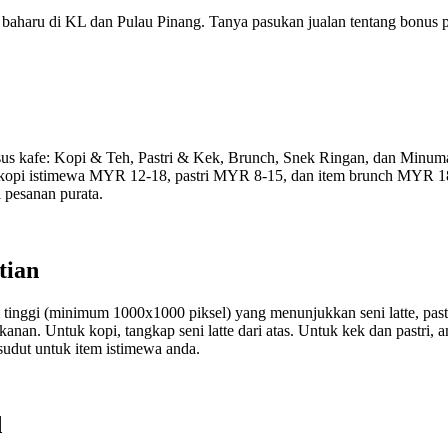
baharu di KL dan Pulau Pinang. Tanya pasukan jualan tentang bonus
us kafe: Kopi & Teh, Pastri & Kek, Brunch, Snek Ringan, dan Minum
 kopi istimewa MYR 12-18, pastri MYR 8-15, dan item brunch MYR 1
 pesanan purata.
tian
ti tinggi (minimum 1000x1000 piksel) yang menunjukkan seni latte, pa
n. Untuk kopi, tangkap seni latte dari atas. Untuk kek dan pastri, a
udut untuk item istimewa anda.
d