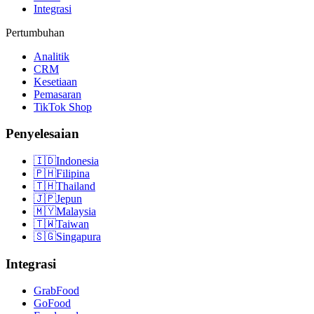
Integrasi
Pertumbuhan
Analitik
CRM
Kesetiaan
Pemasaran
TikTok Shop
Penyelesaian
🇮🇩
Indonesia
🇵🇭
Filipina
🇹🇭
Thailand
🇯🇵
Jepun
🇲🇾
Malaysia
🇹🇼
Taiwan
🇸🇬
Singapura
Integrasi
GrabFood
GoFood