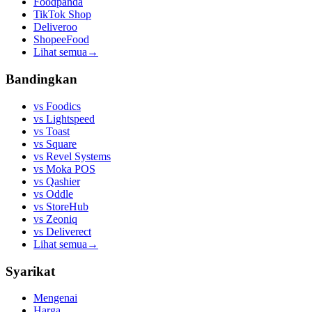
Foodpanda
TikTok Shop
Deliveroo
ShopeeFood
Lihat semua
→
Bandingkan
vs
Foodics
vs
Lightspeed
vs
Toast
vs
Square
vs
Revel Systems
vs
Moka POS
vs
Qashier
vs
Oddle
vs
StoreHub
vs
Zeoniq
vs
Deliverect
Lihat semua
→
Syarikat
Mengenai
Harga