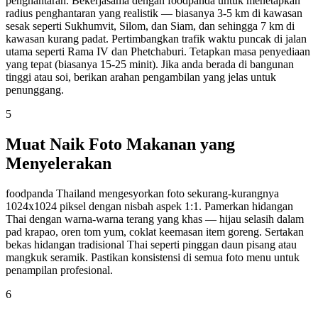
penghantaran. Bekerjasama dengan foodpanda untuk menetapkan
radius penghantaran yang realistik — biasanya 3-5 km di kawasan
sesak seperti Sukhumvit, Silom, dan Siam, dan sehingga 7 km di
kawasan kurang padat. Pertimbangkan trafik waktu puncak di jalan
utama seperti Rama IV dan Phetchaburi. Tetapkan masa penyediaan
yang tepat (biasanya 15-25 minit). Jika anda berada di bangunan
tinggi atau soi, berikan arahan pengambilan yang jelas untuk
penunggang.
5
Muat Naik Foto Makanan yang
Menyelerakan
foodpanda Thailand mengesyorkan foto sekurang-kurangnya
1024x1024 piksel dengan nisbah aspek 1:1. Pamerkan hidangan
Thai dengan warna-warna terang yang khas — hijau selasih dalam
pad krapao, oren tom yum, coklat keemasan item goreng. Sertakan
bekas hidangan tradisional Thai seperti pinggan daun pisang atau
mangkuk seramik. Pastikan konsistensi di semua foto menu untuk
penampilan profesional.
6