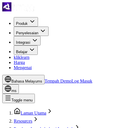
Produk
Penyelesaian
Integrasi
Belajar
kliklearn
Harga
Mengenai
Tempah Demo
Log Masuk
Bahasa Melayu
ms
ms
Toggle menu
Laman Utama
Resources