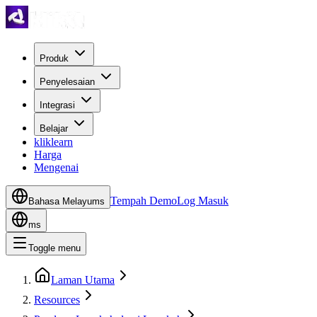
Produk
Penyelesaian
Integrasi
Belajar
kliklearn
Harga
Mengenai
Tempah Demo
Log Masuk
Bahasa Melayu
ms
ms
Toggle menu
Laman Utama
Resources