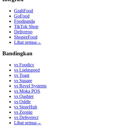
GrabFood
GoFood
Foodpanda
TikTok Shop
Deliveroo
ShopeeFood
Lihat semua
→
Bandingkan
vs
Foodics
vs
Lightspeed
vs
Toast
vs
Square
vs
Revel Systems
vs
Moka POS
vs
Qashier
vs
Oddle
vs
StoreHub
vs
Zeoniq
vs
Deliverect
Lihat semua
→