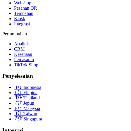
Webshop
Pesanan QR
Tempahan
Kiosk
Integrasi
Pertumbuhan
Analitik
CRM
Kesetiaan
Pemasaran
TikTok Shop
Penyelesaian
🇮🇩
Indonesia
🇵🇭
Filipina
🇹🇭
Thailand
🇯🇵
Jepun
🇲🇾
Malaysia
🇹🇼
Taiwan
🇸🇬
Singapura
Integrasi