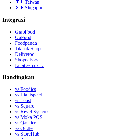
🇹🇼
Taiwan
🇸🇬
Singapura
Integrasi
GrabFood
GoFood
Foodpanda
TikTok Shop
Deliveroo
ShopeeFood
Lihat semua
→
Bandingkan
vs
Foodics
vs
Lightspeed
vs
Toast
vs
Square
vs
Revel Systems
vs
Moka POS
vs
Qashier
vs
Oddle
vs
StoreHub