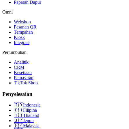
Paparan Dapur
Omni
Webshop
Pesanan QR
Tempahan
Kiosk
Integrasi
Pertumbuhan
Analitik
CRM
Kesetiaan
Pemasaran
TikTok Shop
Penyelesaian
🇮🇩
Indonesia
🇵🇭
Filipina
🇹🇭
Thailand
🇯🇵
Jepun
🇲🇾
Malaysia