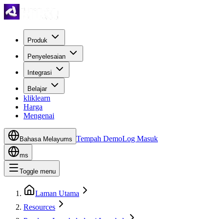
Produk
Penyelesaian
Integrasi
Belajar
kliklearn
Harga
Mengenai
Tempah Demo
Log Masuk
Bahasa Melayu
ms
ms
Toggle menu
Laman Utama
Resources