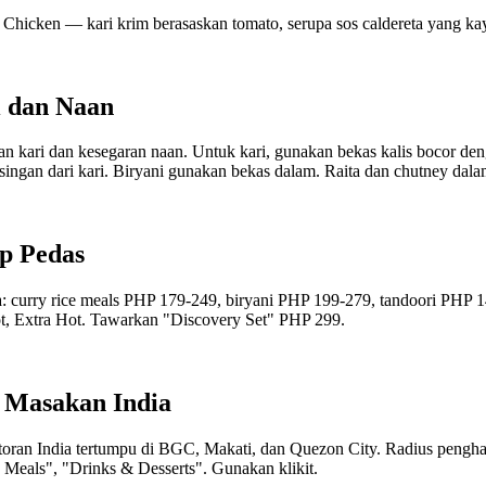
er Chicken — kari krim berasaskan tomato, serupa sos caldereta yang
 dan Naan
kari dan kesegaran naan. Untuk kari, gunakan bekas kalis bocor deng
erasingan dari kari. Biryani gunakan bekas dalam. Raita dan chutney 
p Pedas
ga: curry rice meals PHP 179-249, biryani PHP 199-279, tandoori PHP
t, Extra Hot. Tawarkan "Discovery Set" PHP 299.
 Masakan India
toran India tertumpu di BGC, Makati, dan Quezon City. Radius pengha
Meals", "Drinks & Desserts". Gunakan klikit.