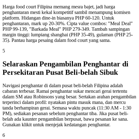
Harga food court Filipina memang mesra bajet, jadi harga
penghantaran mesti kekal kompetitif sambil menampung komisen
platform. Hidangan dine-in biasanya PHP 60-120. Untuk
penghantaran, mark up 20-30%. Cipta value combos: "Meal Deal"
PHP 99-139, "Barkada Meal" PHP 279-349. Tambah sampingan
margin tinggi: lumpiang shanghai (PHP 35-49), gulaman (PHP 25-
35). Pantau harga pesaing dalam food court yang sama.
5
Selaraskan Pengambilan Penghantar di
Persekitaran Pusat Beli-belah Sibuk
Navigasi penghantar di dalam pusat beli-belah Filipina adalah
cabaran terbesar. Ramai penghantar sukar mencari gerai tertentu
dalam SM atau Robinsons yang besar. Sertakan arahan pengambilan
terperinci dalam profil: nyatakan pintu masuk mana, dan mercu
tanda berhampiran gerai. Semasa waktu puncak (11:30 AM - 1:30
PM), sediakan pesanan sebelum penghantar tiba. Jika pusat beli-
belah ada kaunter pengambilan berpusat, bawa pesanan ke sana.
Gunakan klikit untuk menjejak kedatangan penghantar.
6