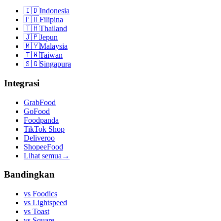
🇮🇩
Indonesia
🇵🇭
Filipina
🇹🇭
Thailand
🇯🇵
Jepun
🇲🇾
Malaysia
🇹🇼
Taiwan
🇸🇬
Singapura
Integrasi
GrabFood
GoFood
Foodpanda
TikTok Shop
Deliveroo
ShopeeFood
Lihat semua
→
Bandingkan
vs
Foodics
vs
Lightspeed
vs
Toast
vs
Square