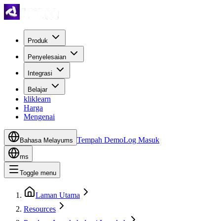
Produk
Penyelesaian
Integrasi
Belajar
kliklearn
Harga
Mengenai
Tempah Demo
Log Masuk
Bahasa Melayu
ms
ms
Toggle menu
Laman Utama
Resources