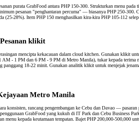
i pesanan purata GrabFood antara PHP 150-300. Strukturkan menu pada t
minimum pesanan "penghantaran percuma" — biasanya PHP 250-300. C
a (25-28%). Item PHP 150 menghasilkan kira-kira PHP 105-112 sele
esanan klikit
rasingan mencipta kekacauan dalam cloud kitchen. Gunakan klikit un
1 AM - 1 PM dan 6 PM - 9 PM di Metro Manila), tukar kepada terima 
ging panggang 18-22 minit. Gunakan analitik klikit untuk menjejak je
Kejayaan Metro Manila
cara konsisten, rancang pengembangan ke Cebu dan Davao — pasaran p
 penggunaan GrabFood yang kukuh di IT Park dan Cebu Business Park
an menu kepada keutamaan tempatan. Bajet PHP 200,000-500,000 untuk