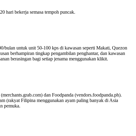
0 hari bekerja semasa tempoh puncak.
0/bulan untuk unit 50-100 kps di kawasan seperti Makati, Quezon
kusan berhampiran tingkap pengambilan penghantar, dan kawasan
nan berasingan bagi setiap jenama menggunakan klikit.
od (merchants.grab.com) dan Foodpanda (vendors.foodpanda.ph).
ayam (rakyat Filipina menggunakan ayam paling banyak di Asia
pan pemuka.