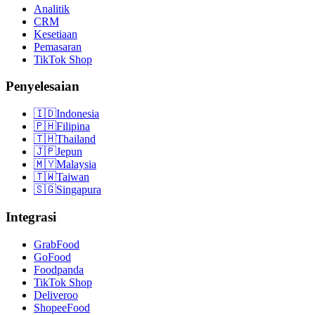
Analitik
CRM
Kesetiaan
Pemasaran
TikTok Shop
Penyelesaian
🇮🇩
Indonesia
🇵🇭
Filipina
🇹🇭
Thailand
🇯🇵
Jepun
🇲🇾
Malaysia
🇹🇼
Taiwan
🇸🇬
Singapura
Integrasi
GrabFood
GoFood
Foodpanda
TikTok Shop
Deliveroo
ShopeeFood