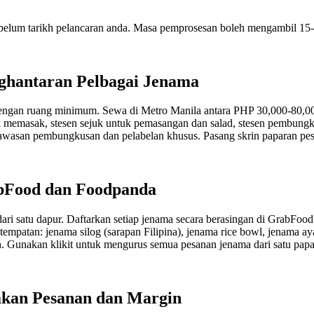
um tarikh pelancaran anda. Masa pemprosesan boleh mengambil 15-2
ghantaran Pelbagai Jenama
dengan ruang minimum. Sewa di Metro Manila antara PHP 30,000-80,00
uk memasak, stesen sejuk untuk pemasangan dan salad, stesen pembung
awasan pembungkusan dan pelabelan khusus. Pasang skrin paparan pesa
bFood dan Foodpanda
ari satu dapur. Daftarkan setiap jenama secara berasingan di GrabFo
tempatan: jenama silog (sarapan Filipina), jenama rice bowl, jenama 
an. Gunakan klikit untuk mengurus semua pesanan jenama dari satu pa
kan Pesanan dan Margin