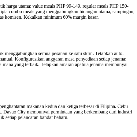
itik harga utama: value meals PHP 99-149, regular meals PHP 150-
ipta combo meals yang menggabungkan hidangan utama, sampingan,
pas komisen. Kekalkan minimum 60% margin kasar.
tuk menggabungkan semua pesanan ke satu skrin. Tetapkan auto-
manual. Konfigurasikan anggaran masa penyediaan setiap jenama:
nama mana yang terbaik. Tetapkan amaran apabila jenama mempunyai
enghantaran makanan kedua dan ketiga terbesar di Filipina. Cebu
. Davao City mempunyai permintaan yang berkembang dari industri
 setiap pelancaran bandar baharu.