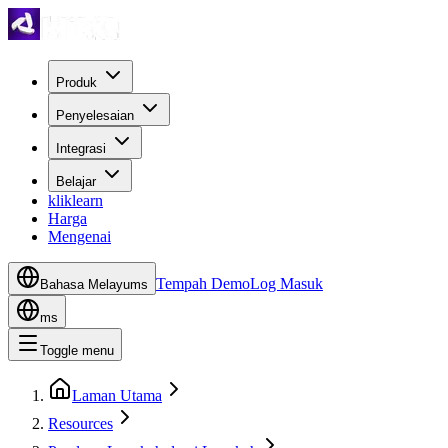
Produk
Penyelesaian
Integrasi
Belajar
kliklearn
Harga
Mengenai
Tempah Demo
Log Masuk
Bahasa Melayu
ms
ms
Toggle menu
Laman Utama
Resources