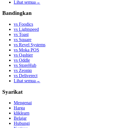
Lihat semua
→
Bandingkan
vs
Foodics
vs
Lightspeed
vs
Toast
vs
Square
vs
Revel Systems
vs
Moka POS
vs
Qashier
vs
Oddle
vs
StoreHub
vs
Zeoniq
vs
Deliverect
Lihat semua
→
Syarikat
Mengenai
Harga
kliklearn
Belajar
Hubungi