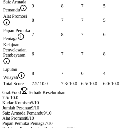
Saiz Armada
9
8
7
5
Pemandu
Alat Promosi
8
7
7
5
Papan Pemuka
7
8
7
6
Peniaga
Kelajuan
Penyelesaian
6
7
7
8
Pembayaran
Liputan
8
7
6
4
Wilayah
Total Score
7.5
/
10.0
7.3
/
10.0
6.5
/
10.0
6.0
/
10.0
GrabFood
Terbaik Keseluruhan
7.5
/
10.0
Kadar Komisen
5
/10
Jumlah Pesanan
9
/10
Saiz Armada Pemandu
9
/10
Alat Promosi
8
/10
Papan Pemuka Peniaga
7
/10