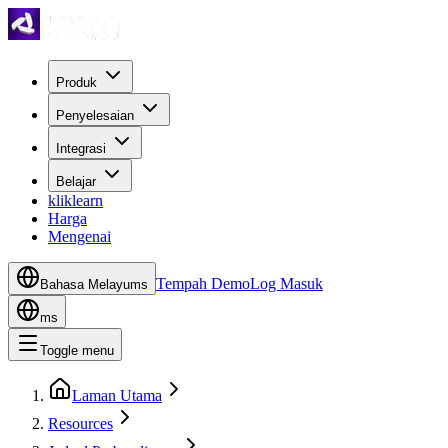
Produk
Penyelesaian
Integrasi
Belajar
kliklearn
Harga
Mengenai
Tempah Demo
Log Masuk
Bahasa Melayu
ms
ms
Toggle menu
Laman Utama
Resources