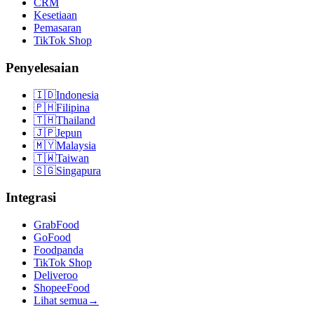
CRM
Kesetiaan
Pemasaran
TikTok Shop
Penyelesaian
🇮🇩
Indonesia
🇵🇭
Filipina
🇹🇭
Thailand
🇯🇵
Jepun
🇲🇾
Malaysia
🇹🇼
Taiwan
🇸🇬
Singapura
Integrasi
GrabFood
GoFood
Foodpanda
TikTok Shop
Deliveroo
ShopeeFood
Lihat semua
→