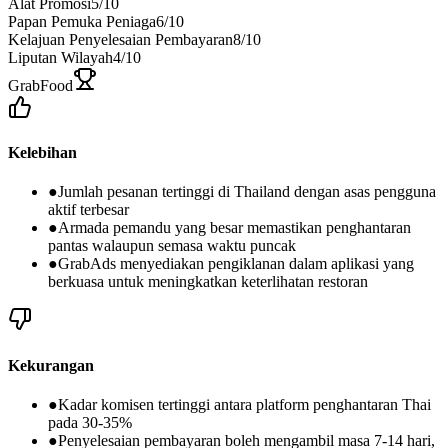
Alat Promosi
5
/10
Papan Pemuka Peniaga
6
/10
Kelajuan Penyelesaian Pembayaran
8
/10
Liputan Wilayah
4
/10
GrabFood
Kelebihan
●
Jumlah pesanan tertinggi di Thailand dengan asas pengguna
aktif terbesar
●
Armada pemandu yang besar memastikan penghantaran
pantas walaupun semasa waktu puncak
●
GrabAds menyediakan pengiklanan dalam aplikasi yang
berkuasa untuk meningkatkan keterlihatan restoran
Kekurangan
●
Kadar komisen tertinggi antara platform penghantaran Thai
pada 30-35%
●
Penyelesaian pembayaran boleh mengambil masa 7-14 hari,