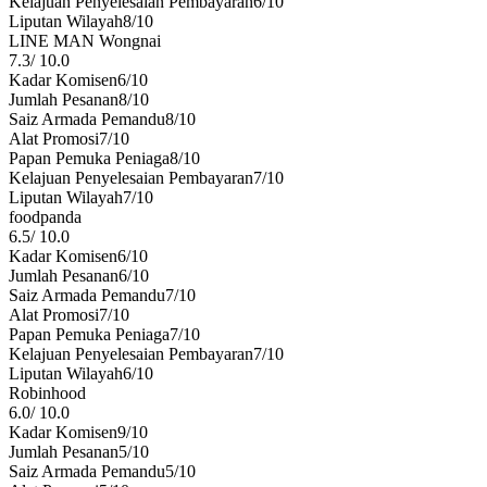
Kelajuan Penyelesaian Pembayaran
6
/10
Liputan Wilayah
8
/10
LINE MAN Wongnai
7.3
/
10.0
Kadar Komisen
6
/10
Jumlah Pesanan
8
/10
Saiz Armada Pemandu
8
/10
Alat Promosi
7
/10
Papan Pemuka Peniaga
8
/10
Kelajuan Penyelesaian Pembayaran
7
/10
Liputan Wilayah
7
/10
foodpanda
6.5
/
10.0
Kadar Komisen
6
/10
Jumlah Pesanan
6
/10
Saiz Armada Pemandu
7
/10
Alat Promosi
7
/10
Papan Pemuka Peniaga
7
/10
Kelajuan Penyelesaian Pembayaran
7
/10
Liputan Wilayah
6
/10
Robinhood
6.0
/
10.0
Kadar Komisen
9
/10
Jumlah Pesanan
5
/10
Saiz Armada Pemandu
5
/10