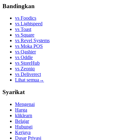
Bandingkan
vs
Foodics
vs
Lightspeed
vs
Toast
vs
Square
vs
Revel Systems
vs
Moka POS
vs
Qashier
vs
Oddle
vs
StoreHub
vs
Zeoniq
vs
Deliverect
Lihat semua
→
Syarikat
Mengenai
Harga
kliklearn
Belajar
Hubungi
Kerjaya
Dasar Privasi