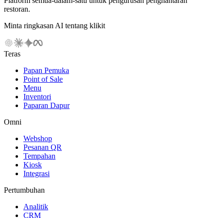
Platform semua-dalam-satu untuk pengurusan penghantaran
restoran.
Minta ringkasan AI tentang klikit
Teras
Papan Pemuka
Point of Sale
Menu
Inventori
Paparan Dapur
Omni
Webshop
Pesanan QR
Tempahan
Kiosk
Integrasi
Pertumbuhan
Analitik
CRM