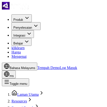
Produk
Penyelesaian
Integrasi
Belajar
kliklearn
Harga
Mengenai
Tempah Demo
Log Masuk
Bahasa Melayu
ms
ms
Toggle menu
Laman Utama
Resources