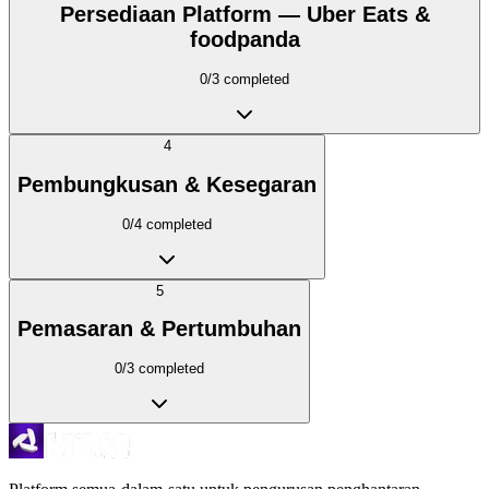
Persediaan Platform — Uber Eats &
foodpanda
0
/
3
completed
4
Pembungkusan & Kesegaran
0
/
4
completed
5
Pemasaran & Pertumbuhan
0
/
3
completed