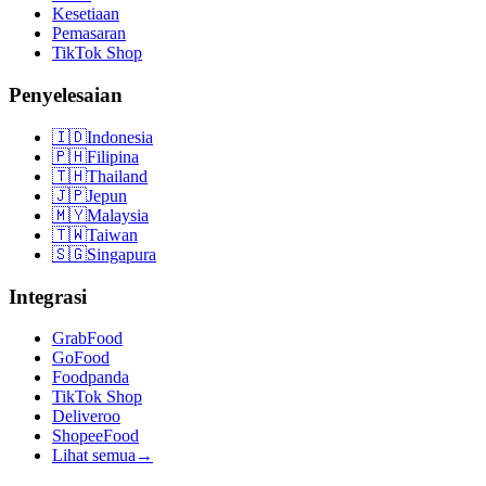
Kesetiaan
Pemasaran
TikTok Shop
Penyelesaian
🇮🇩
Indonesia
🇵🇭
Filipina
🇹🇭
Thailand
🇯🇵
Jepun
🇲🇾
Malaysia
🇹🇼
Taiwan
🇸🇬
Singapura
Integrasi
GrabFood
GoFood
Foodpanda
TikTok Shop
Deliveroo
ShopeeFood
Lihat semua
→