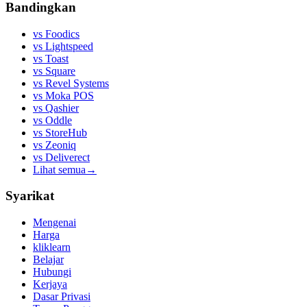
Bandingkan
vs
Foodics
vs
Lightspeed
vs
Toast
vs
Square
vs
Revel Systems
vs
Moka POS
vs
Qashier
vs
Oddle
vs
StoreHub
vs
Zeoniq
vs
Deliverect
Lihat semua
→
Syarikat
Mengenai
Harga
kliklearn
Belajar
Hubungi
Kerjaya
Dasar Privasi