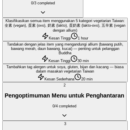
0
/
3
completed
Klasifikasikan semua item menggunakan 5 kategori vegetarian Taiwan:
全素 (vegan), 蛋素 (ovo), 奶素 (lakto), 蛋奶素 (lakto-ovo), 五辛素 (vegan
dengan allium)
Kesan Tinggi
1 hour
Tandakan dengan jelas item yang mengandungi allium (bawang putih,
bawang merah, daun bawang, kucai) — penting untuk pelanggan
Buddha
Kesan Tinggi
30 min
Tambahkan tag alergen untuk soya, gluten, bijan dan kacang — biasa
dalam masakan vegetarian Taiwan
Kesan Sederhana
20 min
2
Pengoptimuman Menu untuk Penghantaran
0
/
4
completed
3