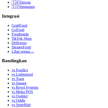
🇹🇼
Taiwan
🇸🇬
Singapura
Integrasi
GrabFood
GoFood
Foodpanda
TikTok Shop
Deliveroo
ShopeeFood
Lihat semua
→
Bandingkan
vs
Foodics
vs
Lightspeed
vs
Toast
vs
Square
vs
Revel Systems
vs
Moka POS
vs
Qashier
vs
Oddle
vs
StoreHub