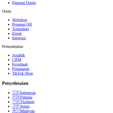
Paparan Dapur
Omni
Webshop
Pesanan QR
Tempahan
Kiosk
Integrasi
Pertumbuhan
Analitik
CRM
Kesetiaan
Pemasaran
TikTok Shop
Penyelesaian
🇮🇩
Indonesia
🇵🇭
Filipina
🇹🇭
Thailand
🇯🇵
Jepun
🇲🇾
Malaysia