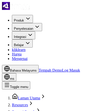
Produk
Penyelesaian
Integrasi
Belajar
kliklearn
Harga
Mengenai
Tempah Demo
Log Masuk
Bahasa Melayu
ms
ms
Toggle menu
Laman Utama
Resources