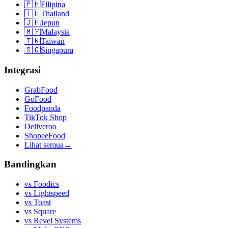
🇵🇭
Filipina
🇹🇭
Thailand
🇯🇵
Jepun
🇲🇾
Malaysia
🇹🇼
Taiwan
🇸🇬
Singapura
Integrasi
GrabFood
GoFood
Foodpanda
TikTok Shop
Deliveroo
ShopeeFood
Lihat semua
→
Bandingkan
vs
Foodics
vs
Lightspeed
vs
Toast
vs
Square
vs
Revel Systems