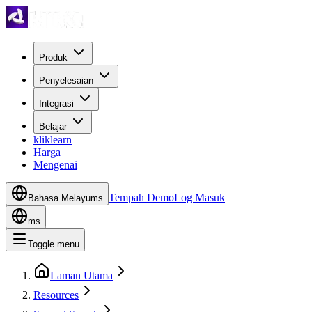
Produk
Penyelesaian
Integrasi
Belajar
kliklearn
Harga
Mengenai
Tempah Demo
Log Masuk
Bahasa Melayu
ms
ms
Toggle menu
Laman Utama
Resources