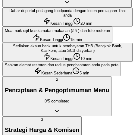
Daftar di portal pedagang foodpanda dengan lesen perniagaan Thai
anda
Kesan Tinggi
20 min
Muat naik sijil keselamatan makanan (อย.) dan foto restoran
Kesan Tinggi
15 min
Sediakan akaun bank untuk pembayaran THB (Bangkok Bank,
Kasikorn, atau SCB disyorkan)
Kesan Tinggi
10 min
Sahkan alamat restoran dan radius penghantaran anda pada peta
Kesan Sederhana
5 min
2
Penciptaan & Pengoptimuman Menu
0
/
5
completed
3
Strategi Harga & Komisen