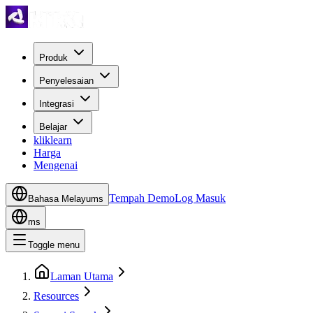
Produk
Penyelesaian
Integrasi
Belajar
kliklearn
Harga
Mengenai
Tempah Demo
Log Masuk
Bahasa Melayu
ms
ms
Toggle menu
Laman Utama
Resources