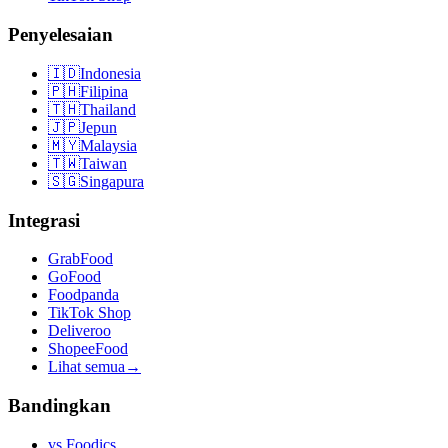
Penyelesaian
🇮🇩
Indonesia
🇵🇭
Filipina
🇹🇭
Thailand
🇯🇵
Jepun
🇲🇾
Malaysia
🇹🇼
Taiwan
🇸🇬
Singapura
Integrasi
GrabFood
GoFood
Foodpanda
TikTok Shop
Deliveroo
ShopeeFood
Lihat semua
→
Bandingkan
vs
Foodics