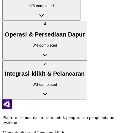
0
/
3
completed
4
Operasi & Persediaan Dapur
0
/
4
completed
5
Integrasi klikit & Pelancaran
0
/
3
completed
Platform semua-dalam-satu untuk pengurusan penghantaran
restoran.
Minta ringkasan AI tentang klikit