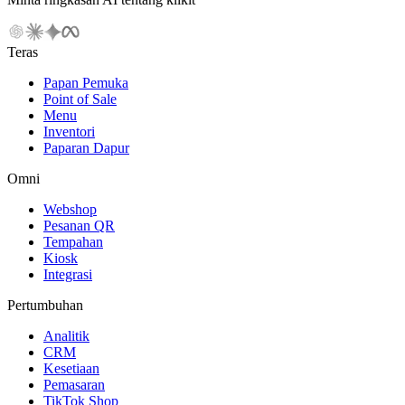
Teras
Papan Pemuka
Point of Sale
Menu
Inventori
Paparan Dapur
Omni
Webshop
Pesanan QR
Tempahan
Kiosk
Integrasi
Pertumbuhan
Analitik
CRM
Kesetiaan
Pemasaran
TikTok Shop