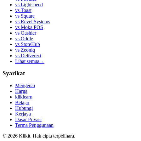
vs
Lightspeed
vs
Toast
vs
Square
vs
Revel Systems
vs
Moka POS
vs
Qashier
vs
Oddle
vs
StoreHub
vs
Zeoniq
vs
Deliverect
Lihat semua
→
Syarikat
Mengenai
Harga
kliklearn
Belajar
Hubungi
Kerjaya
Dasar Privasi
Terma Penggunaan
© 2026 Klikit. Hak cipta terpelihara.