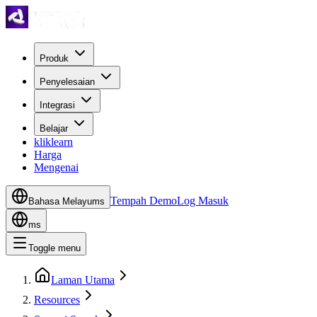
Produk
Penyelesaian
Integrasi
Belajar
kliklearn
Harga
Mengenai
Tempah Demo
Log Masuk
Bahasa Melayu
ms
ms
Toggle menu
Laman Utama
Resources