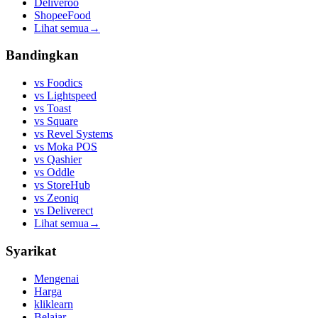
Deliveroo
ShopeeFood
Lihat semua
→
Bandingkan
vs
Foodics
vs
Lightspeed
vs
Toast
vs
Square
vs
Revel Systems
vs
Moka POS
vs
Qashier
vs
Oddle
vs
StoreHub
vs
Zeoniq
vs
Deliverect
Lihat semua
→
Syarikat
Mengenai
Harga
kliklearn
Belajar