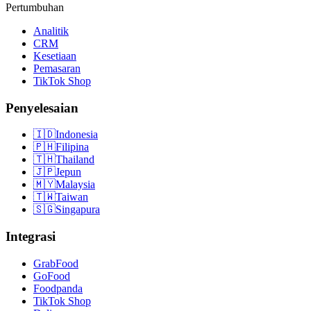
Pertumbuhan
Analitik
CRM
Kesetiaan
Pemasaran
TikTok Shop
Penyelesaian
🇮🇩
Indonesia
🇵🇭
Filipina
🇹🇭
Thailand
🇯🇵
Jepun
🇲🇾
Malaysia
🇹🇼
Taiwan
🇸🇬
Singapura
Integrasi
GrabFood
GoFood
Foodpanda
TikTok Shop