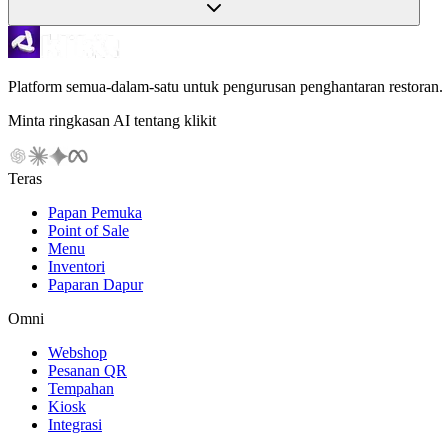
Platform semua-dalam-satu untuk pengurusan penghantaran restoran.
Minta ringkasan AI tentang klikit
Teras
Papan Pemuka
Point of Sale
Menu
Inventori
Paparan Dapur
Omni
Webshop
Pesanan QR
Tempahan
Kiosk
Integrasi