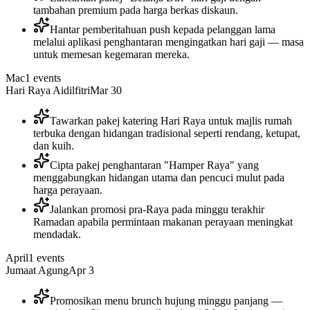
tambahan premium pada harga berkas diskaun.
Hantar pemberitahuan push kepada pelanggan lama
melalui aplikasi penghantaran mengingatkan hari gaji — masa
untuk memesan kegemaran mereka.
Mac
1
events
Hari Raya Aidilfitri
Mar 30
Tawarkan pakej katering Hari Raya untuk majlis rumah
terbuka dengan hidangan tradisional seperti rendang, ketupat,
dan kuih.
Cipta pakej penghantaran "Hamper Raya" yang
menggabungkan hidangan utama dan pencuci mulut pada
harga perayaan.
Jalankan promosi pra-Raya pada minggu terakhir
Ramadan apabila permintaan makanan perayaan meningkat
mendadak.
April
1
events
Jumaat Agung
Apr 3
Promosikan menu brunch hujung minggu panjang —