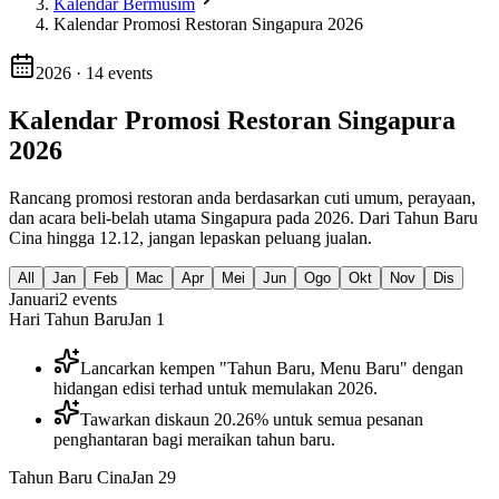
Kalendar Bermusim
Kalendar Promosi Restoran Singapura 2026
2026
·
14
events
Kalendar Promosi Restoran Singapura
2026
Rancang promosi restoran anda berdasarkan cuti umum, perayaan,
dan acara beli-belah utama Singapura pada 2026. Dari Tahun Baru
Cina hingga 12.12, jangan lepaskan peluang jualan.
All
Jan
Feb
Mac
Apr
Mei
Jun
Ogo
Okt
Nov
Dis
Januari
2
events
Hari Tahun Baru
Jan 1
Lancarkan kempen "Tahun Baru, Menu Baru" dengan
hidangan edisi terhad untuk memulakan 2026.
Tawarkan diskaun 20.26% untuk semua pesanan
penghantaran bagi meraikan tahun baru.
Tahun Baru Cina
Jan 29