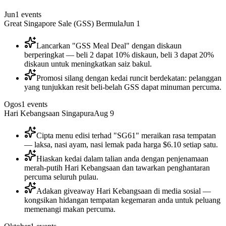
Jun
1
events
Great Singapore Sale (GSS) Bermula
Jun 1
Lancarkan "GSS Meal Deal" dengan diskaun
berperingkat — beli 2 dapat 10% diskaun, beli 3 dapat 20%
diskaun untuk meningkatkan saiz bakul.
Promosi silang dengan kedai runcit berdekatan: pelanggan
yang tunjukkan resit beli-belah GSS dapat minuman percuma.
Ogos
1
events
Hari Kebangsaan Singapura
Aug 9
Cipta menu edisi terhad "SG61" meraikan rasa tempatan
— laksa, nasi ayam, nasi lemak pada harga $6.10 setiap satu.
Hiaskan kedai dalam talian anda dengan penjenamaan
merah-putih Hari Kebangsaan dan tawarkan penghantaran
percuma seluruh pulau.
Adakan giveaway Hari Kebangsaan di media sosial —
kongsikan hidangan tempatan kegemaran anda untuk peluang
memenangi makan percuma.