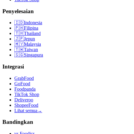
Penyelesaian
🇮🇩
Indonesia
🇵🇭
Filipina
🇹🇭
Thailand
🇯🇵
Jepun
🇲🇾
Malaysia
🇹🇼
Taiwan
🇸🇬
Singapura
Integrasi
GrabFood
GoFood
Foodpanda
TikTok Shop
Deliveroo
ShopeeFood
Lihat semua
→
Bandingkan
vs
Foodics