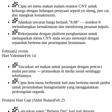
Cipta set menu makan malam reunion CNY untuk
keluarga dengan hidangan perayaan seperti yu sheng, pen cai,
dan mangkuk kemakmuran.
Jalankan tawaran harga bertuah "8.88" — nombor 8
melambangkan kemakmuran dan mendorong pesanan impuls.
Bekerjasama dengan platform penghantaran untuk
memaparkan menu CNY anda secara menonjol dengan
sepanduk bertema dan penempatan keutamaan.
Februari
2
events
Hari Valentine
Feb 14
Tawarkan set makan untuk pasangan dengan pencuci
mulut percuma — promosikan di media sosial seminggu
sebelumnya.
Cipta item menu berbentuk hati atau bertema merah jambu
untuk persembahan Instagramable yang menggalakkan
perkongsian organik.
Promosi Hari Gaji (Akhir Bulan)
Feb 25
Lancarkan pakej "Belanja Diri" hari gaji dengan