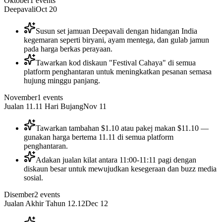
Oktober
1
events
Deepavali
Oct 20
Susun set jamuan Deepavali dengan hidangan India
kegemaran seperti biryani, ayam mentega, dan gulab jamun
pada harga berkas perayaan.
Tawarkan kod diskaun "Festival Cahaya" di semua
platform penghantaran untuk meningkatkan pesanan semasa
hujung minggu panjang.
November
1
events
Jualan 11.11 Hari Bujang
Nov 11
Tawarkan tambahan $1.10 atau pakej makan $11.10 —
gunakan harga bertema 11.11 di semua platform
penghantaran.
Adakan jualan kilat antara 11:00-11:11 pagi dengan
diskaun besar untuk mewujudkan kesegeraan dan buzz media
sosial.
Disember
2
events
Jualan Akhir Tahun 12.12
Dec 12