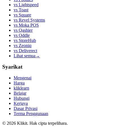
vs
Lightspeed
vs
Toast
vs
Square
vs
Revel Systems
vs
Moka POS
vs
Qashier
vs
Oddle
vs
StoreHub
vs
Zeoniq
vs
Deliverect
Lihat semua
→
Syarikat
Mengenai
Harga
kliklearn
Belajar
Hubungi
Kerjaya
Dasar Privasi
Terma Penggunaan
© 2026 Klikit. Hak cipta terpelihara.