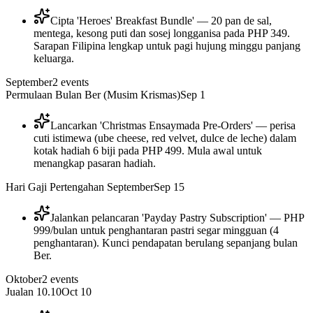
Cipta 'Heroes' Breakfast Bundle' — 20 pan de sal,
mentega, kesong puti dan sosej longganisa pada PHP 349.
Sarapan Filipina lengkap untuk pagi hujung minggu panjang
keluarga.
September
2
events
Permulaan Bulan Ber (Musim Krismas)
Sep 1
Lancarkan 'Christmas Ensaymada Pre-Orders' — perisa
cuti istimewa (ube cheese, red velvet, dulce de leche) dalam
kotak hadiah 6 biji pada PHP 499. Mula awal untuk
menangkap pasaran hadiah.
Hari Gaji Pertengahan September
Sep 15
Jalankan pelancaran 'Payday Pastry Subscription' — PHP
999/bulan untuk penghantaran pastri segar mingguan (4
penghantaran). Kunci pendapatan berulang sepanjang bulan
Ber.
Oktober
2
events
Jualan 10.10
Oct 10