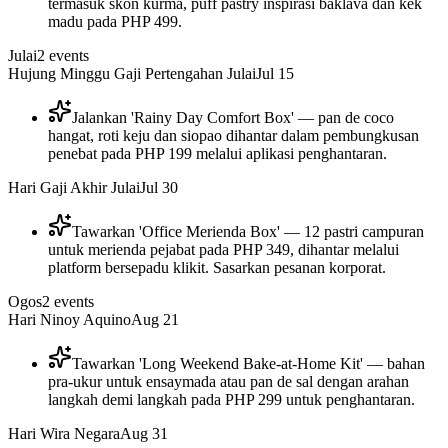
termasuk skon kurma, puff pastry inspirasi baklava dan kek
madu pada PHP 499.
Julai
2
events
Hujung Minggu Gaji Pertengahan Julai
Jul 15
Jalankan 'Rainy Day Comfort Box' — pan de coco
hangat, roti keju dan siopao dihantar dalam pembungkusan
penebat pada PHP 199 melalui aplikasi penghantaran.
Hari Gaji Akhir Julai
Jul 30
Tawarkan 'Office Merienda Box' — 12 pastri campuran
untuk merienda pejabat pada PHP 349, dihantar melalui
platform bersepadu klikit. Sasarkan pesanan korporat.
Ogos
2
events
Hari Ninoy Aquino
Aug 21
Tawarkan 'Long Weekend Bake-at-Home Kit' — bahan
pra-ukur untuk ensaymada atau pan de sal dengan arahan
langkah demi langkah pada PHP 299 untuk penghantaran.
Hari Wira Negara
Aug 31