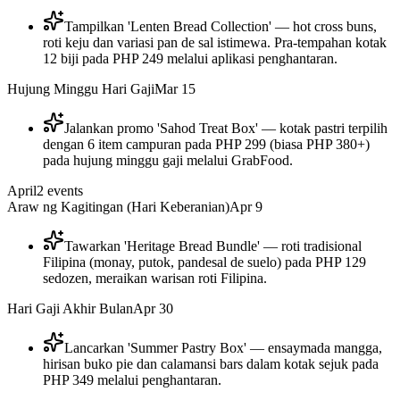
Tampilkan 'Lenten Bread Collection' — hot cross buns,
roti keju dan variasi pan de sal istimewa. Pra-tempahan kotak
12 biji pada PHP 249 melalui aplikasi penghantaran.
Hujung Minggu Hari Gaji
Mar 15
Jalankan promo 'Sahod Treat Box' — kotak pastri terpilih
dengan 6 item campuran pada PHP 299 (biasa PHP 380+)
pada hujung minggu gaji melalui GrabFood.
April
2
events
Araw ng Kagitingan (Hari Keberanian)
Apr 9
Tawarkan 'Heritage Bread Bundle' — roti tradisional
Filipina (monay, putok, pandesal de suelo) pada PHP 129
sedozen, meraikan warisan roti Filipina.
Hari Gaji Akhir Bulan
Apr 30
Lancarkan 'Summer Pastry Box' — ensaymada mangga,
hirisan buko pie dan calamansi bars dalam kotak sejuk pada
PHP 349 melalui penghantaran.