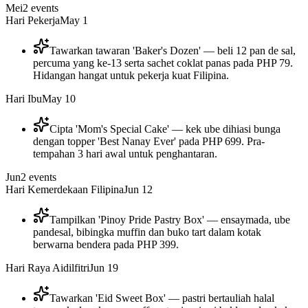
Mei
2
events
Hari Pekerja
May 1
Tawarkan tawaran 'Baker's Dozen' — beli 12 pan de sal,
percuma yang ke-13 serta sachet coklat panas pada PHP 79.
Hidangan hangat untuk pekerja kuat Filipina.
Hari Ibu
May 10
Cipta 'Mom's Special Cake' — kek ube dihiasi bunga
dengan topper 'Best Nanay Ever' pada PHP 699. Pra-
tempahan 3 hari awal untuk penghantaran.
Jun
2
events
Hari Kemerdekaan Filipina
Jun 12
Tampilkan 'Pinoy Pride Pastry Box' — ensaymada, ube
pandesal, bibingka muffin dan buko tart dalam kotak
berwarna bendera pada PHP 399.
Hari Raya Aidilfitri
Jun 19
Tawarkan 'Eid Sweet Box' — pastri bertauliah halal