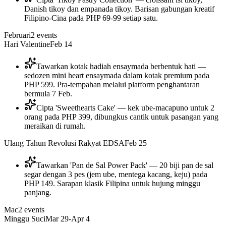
Danish tikoy dan empanada tikoy. Barisan gabungan kreatif
Filipino-Cina pada PHP 69-99 setiap satu.
Februari
2
events
Hari Valentine
Feb 14
Tawarkan kotak hadiah ensaymada berbentuk hati —
sedozen mini heart ensaymada dalam kotak premium pada
PHP 599. Pra-tempahan melalui platform penghantaran
bermula 7 Feb.
Cipta 'Sweethearts Cake' — kek ube-macapuno untuk 2
orang pada PHP 399, dibungkus cantik untuk pasangan yang
meraikan di rumah.
Ulang Tahun Revolusi Rakyat EDSA
Feb 25
Tawarkan 'Pan de Sal Power Pack' — 20 biji pan de sal
segar dengan 3 pes (jem ube, mentega kacang, keju) pada
PHP 149. Sarapan klasik Filipina untuk hujung minggu
panjang.
Mac
2
events
Minggu Suci
Mar 29-Apr 4