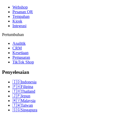
Webshop
Pesanan QR
Tempahan
Kiosk
Integrasi
Pertumbuhan
Analitik
CRM
Kesetiaan
Pemasaran
TikTok Shop
Penyelesaian
🇮🇩
Indonesia
🇵🇭
Filipina
🇹🇭
Thailand
🇯🇵
Jepun
🇲🇾
Malaysia
🇹🇼
Taiwan
🇸🇬
Singapura