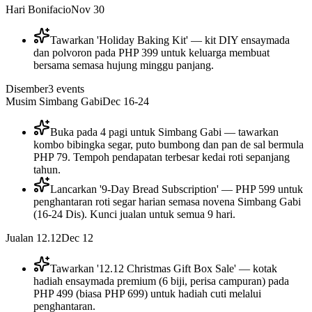
Hari Bonifacio
Nov 30
Tawarkan 'Holiday Baking Kit' — kit DIY ensaymada
dan polvoron pada PHP 399 untuk keluarga membuat
bersama semasa hujung minggu panjang.
Disember
3
events
Musim Simbang Gabi
Dec 16-24
Buka pada 4 pagi untuk Simbang Gabi — tawarkan
kombo bibingka segar, puto bumbong dan pan de sal bermula
PHP 79. Tempoh pendapatan terbesar kedai roti sepanjang
tahun.
Lancarkan '9-Day Bread Subscription' — PHP 599 untuk
penghantaran roti segar harian semasa novena Simbang Gabi
(16-24 Dis). Kunci jualan untuk semua 9 hari.
Jualan 12.12
Dec 12
Tawarkan '12.12 Christmas Gift Box Sale' — kotak
hadiah ensaymada premium (6 biji, perisa campuran) pada
PHP 499 (biasa PHP 699) untuk hadiah cuti melalui
penghantaran.