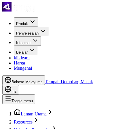
Produk
Penyelesaian
Integrasi
Belajar
kliklearn
Harga
Mengenai
Tempah Demo
Log Masuk
Bahasa Melayu
ms
ms
Toggle menu
Laman Utama
Resources