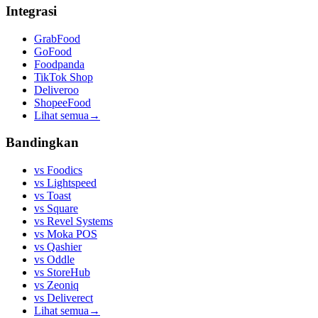
Integrasi
GrabFood
GoFood
Foodpanda
TikTok Shop
Deliveroo
ShopeeFood
Lihat semua
→
Bandingkan
vs
Foodics
vs
Lightspeed
vs
Toast
vs
Square
vs
Revel Systems
vs
Moka POS
vs
Qashier
vs
Oddle
vs
StoreHub
vs
Zeoniq
vs
Deliverect
Lihat semua
→