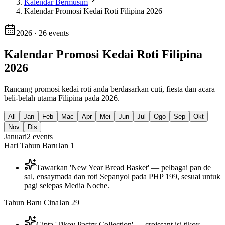
Kalendar Bermusim
Kalendar Promosi Kedai Roti Filipina 2026
2026
·
26
events
Kalendar Promosi Kedai Roti Filipina
2026
Rancang promosi kedai roti anda berdasarkan cuti, fiesta dan acara
beli-belah utama Filipina pada 2026.
All
Jan
Feb
Mac
Apr
Mei
Jun
Jul
Ogo
Sep
Okt
Nov
Dis
Januari
2
events
Hari Tahun Baru
Jan 1
Tawarkan 'New Year Bread Basket' — pelbagai pan de
sal, ensaymada dan roti Sepanyol pada PHP 199, sesuai untuk
pagi selepas Media Noche.
Tahun Baru Cina
Jan 29
Cipta 'Tikoy Pastry Collection' — croissant isi tikoy,