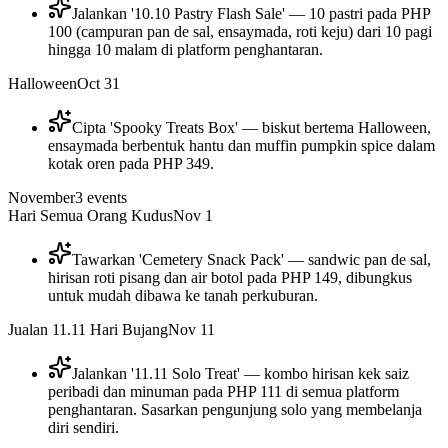
Jalankan '10.10 Pastry Flash Sale' — 10 pastri pada PHP
100 (campuran pan de sal, ensaymada, roti keju) dari 10 pagi
hingga 10 malam di platform penghantaran.
Halloween
Oct 31
Cipta 'Spooky Treats Box' — biskut bertema Halloween,
ensaymada berbentuk hantu dan muffin pumpkin spice dalam
kotak oren pada PHP 349.
November
3
events
Hari Semua Orang Kudus
Nov 1
Tawarkan 'Cemetery Snack Pack' — sandwic pan de sal,
hirisan roti pisang dan air botol pada PHP 149, dibungkus
untuk mudah dibawa ke tanah perkuburan.
Jualan 11.11 Hari Bujang
Nov 11
Jalankan '11.11 Solo Treat' — kombo hirisan kek saiz
peribadi dan minuman pada PHP 111 di semua platform
penghantaran. Sasarkan pengunjung solo yang membelanja
diri sendiri.