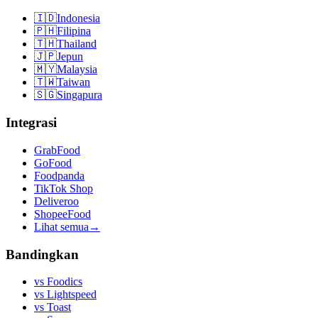
🇮🇩
Indonesia
🇵🇭
Filipina
🇹🇭
Thailand
🇯🇵
Jepun
🇲🇾
Malaysia
🇹🇼
Taiwan
🇸🇬
Singapura
Integrasi
GrabFood
GoFood
Foodpanda
TikTok Shop
Deliveroo
ShopeeFood
Lihat semua
→
Bandingkan
vs
Foodics
vs
Lightspeed
vs
Toast