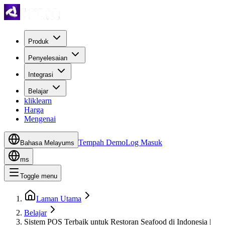
Produk
Penyelesaian
Integrasi
Belajar
kliklearn
Harga
Mengenai
Tempah Demo
Log Masuk
Bahasa Melayu
ms
ms
Toggle menu
Laman Utama
Belajar
Sistem POS Terbaik untuk Restoran Seafood di Indonesia |