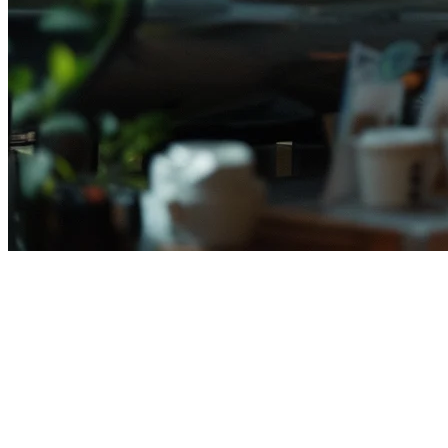
Sistem POS Terbaik untuk
Restoran Seafood di Indonesia
Industri restoran seafood di Indonesia sedang membludak — dari
warung tepian laut yang menyajikan ikan segar hingga buffet
seafood kelas atas di Jakarta dan Bali. Tetapi mengelola restoran