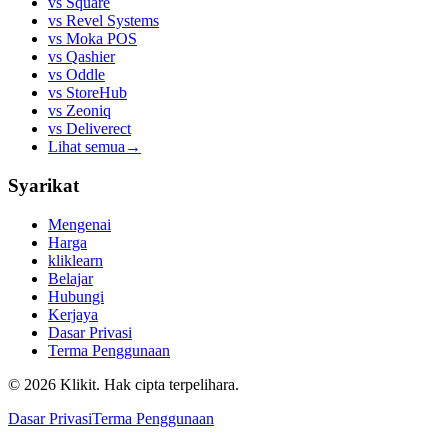
vs
Square
vs
Revel Systems
vs
Moka POS
vs
Qashier
vs
Oddle
vs
StoreHub
vs
Zeoniq
vs
Deliverect
Lihat semua
→
Syarikat
Mengenai
Harga
kliklearn
Belajar
Hubungi
Kerjaya
Dasar Privasi
Terma Penggunaan
© 2026 Klikit. Hak cipta terpelihara.
Dasar Privasi
Terma Penggunaan