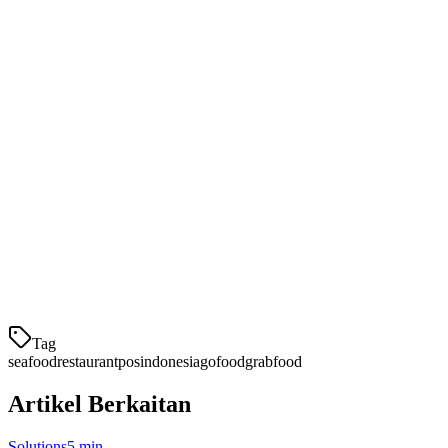
1. Integrasi Platform Pengiriman
GoFood dan GrabFood adalah tidak dapat dibilang untuk
pengiriman seafood di Indonesia. Sistem POS Anda harus
sinkronkan menu secara otomatis, kirimkan item yang tidak tersedia
segera, dan lacak kinerja pengiriman.
2. Pengelolaan Inventari
Untuk seafood, inventari tidak hanya kuantitas — tetapi segar. Anda
memerlukan pelacakan batch dengan tanggal kedaluwarsa,
peringatan stok rendah, pengurangan otomatis, dan
Tag
seafood
restaurant
pos
indonesia
gofood
grabfood
Artikel Berkaitan
Solutions
5 min