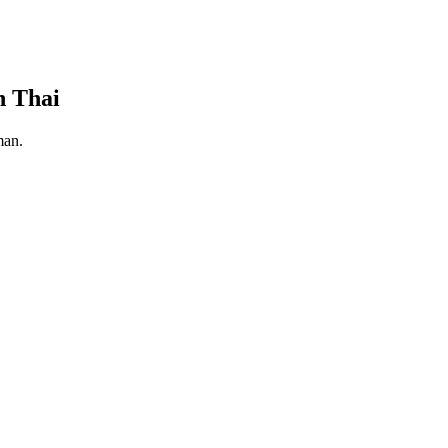
n Thai
man.
k 2026
i teknologi. Sistem POS meja tablet memberikan fleksibilitas untuk
nal.