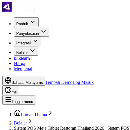
Produk
Penyelesaian
Integrasi
Belajar
kliklearn
Harga
Mengenai
Tempah Demo
Log Masuk
Bahasa Melayu
ms
ms
Toggle menu
Laman Utama
Belajar
Sistem POS Meja Tablet Restoran Thailand 2026 | Sistem POS 