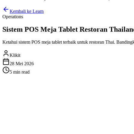
Kembali ke Learn
Operations
Sistem POS Meja Tablet Restoran Thailan
Ketahui sistem POS meja tablet terbaik untuk restoran Thai. Banding
Klikit
28 Mei 2026
5 min
read
Sistem POS Meja Tablet Restora
Mengelola restoran di Thailand berarti mengurus beberapa platform p
menangani pesanan dari GrabFood, Foodpanda, dan Lineman semua di s
Mengapa Restoran Thai Bertukar ke POS 