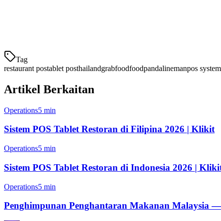
Raja pengantaran asli Thailand dengan pengikut setia. Integrasi Line
Robinhood
Tag
restaurant pos
tablet pos
thailand
grabfood
foodpanda
lineman
pos system
Artikel Berkaitan
Operations
5 min
Sistem POS Tablet Restoran di Filipina 2026 | Klikit
Operations
5 min
Sistem POS Tablet Restoran di Indonesia 2026 | Kliki
Operations
5 min
Penghimpunan Penghantaran Makanan Malaysia — Pa