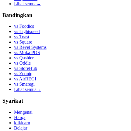
Lihat semua
→
Bandingkan
vs
Foodics
vs
Lightspeed
vs
Toast
vs
Square
vs
Revel Systems
vs
Moka POS
vs
Qashier
vs
Oddle
vs
StoreHub
vs
Zeoniq
vs
AirREGI
vs
Smaregi
Lihat semua
→
Syarikat
Mengenai
Harga
kliklearn
Belajar