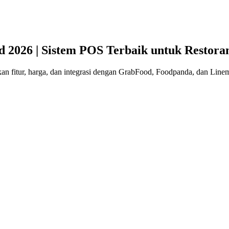
d 2026 | Sistem POS Terbaik untuk Restora
kan fitur, harga, dan integrasi dengan GrabFood, Foodpanda, dan Line
n Thailand: Panduan Lengkap untu
engantaran, pembayaran tanpa tunai, dan pelanggan yang semakin panda
atu tempat - tanpa investasi besar pada perangkat keras POS tradisio
Meja Tablet