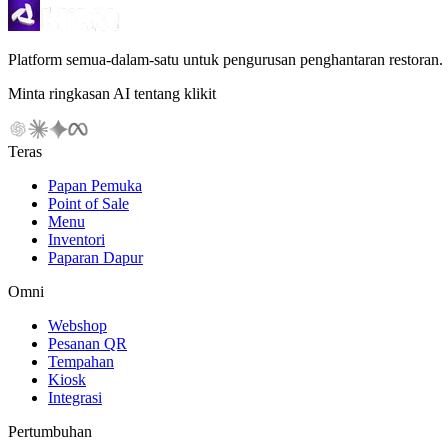
Platform semua-dalam-satu untuk pengurusan penghantaran restoran.
Minta ringkasan AI tentang klikit
Teras
Papan Pemuka
Point of Sale
Menu
Inventori
Paparan Dapur
Omni
Webshop
Pesanan QR
Tempahan
Kiosk
Integrasi
Pertumbuhan