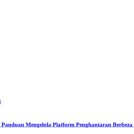
man sangat penting untuk restoran yang menargetkan pelanggan Thai loka
t
nduan Mengelola Platform Penghantaran Berbeza | 