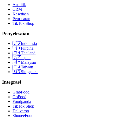
Analitik
CRM
Kesetiaan
Pemasaran
TikTok Shop
Penyelesaian
🇮🇩
Indonesia
🇵🇭
Filipina
🇹🇭
Thailand
🇯🇵
Jepun
🇲🇾
Malaysia
🇹🇼
Taiwan
🇸🇬
Singapura
Integrasi
GrabFood
GoFood
Foodpanda
TikTok Shop
Deliveroo
ShopeeFood