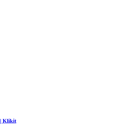
l - tidak hanya turis.
Klikit