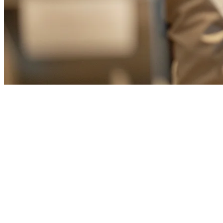
Sistem POS Tablet Restoran Tai
Dalam industri restoran Taiwan yang berjalan cepat, mempunyai siste
malam di Taichung, atau restoran makan malam yang mewah di Tainan
Panduan ini meneroka penyelesaian POS tablet restoran terbaik yang
Mengapa Sistem POS Tablet Bertumbuh d
Industri restoran Taiwan telah menerima sistem POS tablet untuk beb