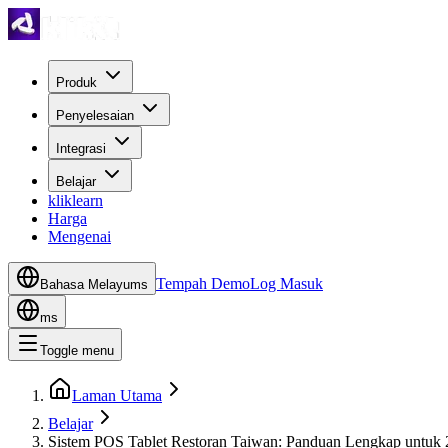
Produk
Penyelesaian
Integrasi
Belajar
kliklearn
Harga
Mengenai
Tempah Demo
Log Masuk
Bahasa Melayu
ms
ms
Toggle menu
Laman Utama
Belajar
Sistem POS Tablet Restoran Taiwan: Panduan Lengkap untuk