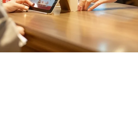
wan: Panduan Lengkap untuk 2026
m POS yang betul boleh menjadikan operasi anda berjaya atau gagal. S
, sistem POS berbasis tablet menawarkan fleksibiliti dan fungsi yang
 tersedia di Taiwan untuk 2026, membantu anda membuat keputusan yan
i Taiwan
erapa sebab yang menarik: