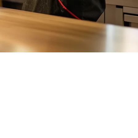
ama ada anda menjalankan kedai teh gelembung di Taipei, bilik pasar
 diperlukan oleh perniagaan F&B moden.
g informatif untuk perniagaan anda.