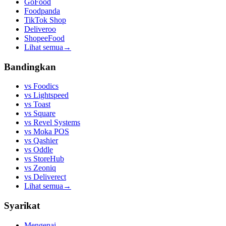
GoFood
Foodpanda
TikTok Shop
Deliveroo
ShopeeFood
Lihat semua
→
Bandingkan
vs
Foodics
vs
Lightspeed
vs
Toast
vs
Square
vs
Revel Systems
vs
Moka POS
vs
Qashier
vs
Oddle
vs
StoreHub
vs
Zeoniq
vs
Deliverect
Lihat semua
→
Syarikat
Mengenai