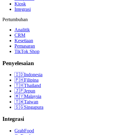
Kiosk
Integrasi
Pertumbuhan
Analitik
CRM
Kesetiaan
Pemasaran
TikTok Shop
Penyelesaian
🇮🇩
Indonesia
🇵🇭
Filipina
🇹🇭
Thailand
🇯🇵
Jepun
🇲🇾
Malaysia
🇹🇼
Taiwan
🇸🇬
Singapura
Integrasi
GrabFood