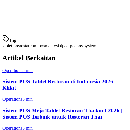
Pengurusan meja dan tempahan
Kiosk pesanan sendiri
Pengurusan awan lokasi berbilang
Tag
tablet pos
restaurant pos
malaysia
ipad pos
pos system
Artikel Berkaitan
Operations
5 min
Sistem POS Tablet Restoran di Indonesia 2026 |
Klikit
Operations
5 min
Sistem POS Meja Tablet Restoran Thailand 2026 |
Sistem POS Terbaik untuk Restoran Thai
Operations
5 min