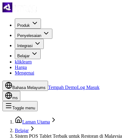
Produk
Penyelesaian
Integrasi
Belajar
kliklearn
Harga
Mengenai
Tempah Demo
Log Masuk
Bahasa Melayu
ms
ms
Toggle menu
Laman Utama
Belajar
Sistem POS Tablet Terbaik untuk Restoran di Malaysia