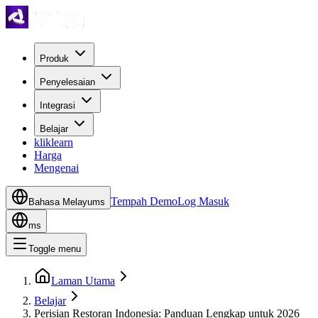
Produk
Penyelesaian
Integrasi
Belajar
kliklearn
Harga
Mengenai
Tempah Demo
Log Masuk
Bahasa Melayu
ms
ms
Toggle menu
Laman Utama
Belajar
Perisian Restoran Indonesia: Panduan Lengkap untuk 2026