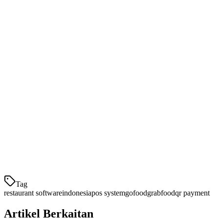
manual dan risiko kesihatan.
Ciri Utama untuk Diperlihatkan
Ciri
Mengapa Ianya Penting
Menggabungkan pesanan GoFood,
Pengumpulan
GrabFood, ShopeeFood dalam satu
Pesanan
paparan
Sokongan QRIS
Terima semua kaedah pembayaran
& Dompet
Indonesia yang popular
Digital
Pengurusan
Mengurus beberapa cawangan dari satu
Multi-Outlet
papan pemuka
Tag
restaurant software
indonesia
pos system
gofood
grabfood
qr payment
Artikel Berkaitan