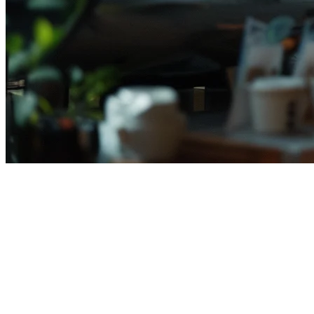
Perisian Restoran Indonesia:
Panduan Lengkap untuk 2026
Mengelola restoran di Indonesia berarti mengatur pesanan dari
GoFood, GrabFood, dan ShopeeFood sambil mengurus makan di
dalam kedai, penjemputan, dan penghantaran—semua pada sistem
yang berbeza. Pecahan ini mengeluarkan masa, meningkatkan