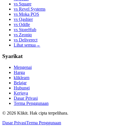
vs
Square
vs
Revel Systems
vs
Moka POS
vs
Qashier
vs
Oddle
vs
StoreHub
vs
Zeoniq
vs
Deliverect
Lihat semua
→
Syarikat
Mengenai
Harga
kliklearn
Belajar
Hubungi
Kerjaya
Dasar Privasi
Terma Penggunaan
© 2026 Klikit. Hak cipta terpelihara.
Dasar Privasi
Terma Penggunaan