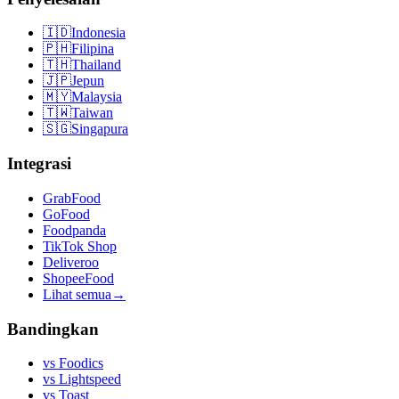
🇮🇩
Indonesia
🇵🇭
Filipina
🇹🇭
Thailand
🇯🇵
Jepun
🇲🇾
Malaysia
🇹🇼
Taiwan
🇸🇬
Singapura
Integrasi
GrabFood
GoFood
Foodpanda
TikTok Shop
Deliveroo
ShopeeFood
Lihat semua
→
Bandingkan
vs
Foodics
vs
Lightspeed
vs
Toast