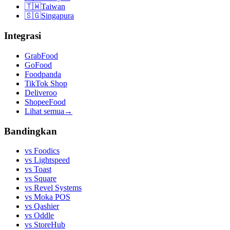
🇹🇼
Taiwan
🇸🇬
Singapura
Integrasi
GrabFood
GoFood
Foodpanda
TikTok Shop
Deliveroo
ShopeeFood
Lihat semua
→
Bandingkan
vs
Foodics
vs
Lightspeed
vs
Toast
vs
Square
vs
Revel Systems
vs
Moka POS
vs
Qashier
vs
Oddle
vs
StoreHub