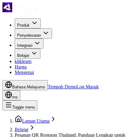
Produk
Penyelesaian
Integrasi
Belajar
kliklearn
Harga
Mengenai
Tempah Demo
Log Masuk
Bahasa Melayu
ms
ms
Toggle menu
Laman Utama
Belajar
Pesanan QR Restoran Thailand: Panduan Lengkap untuk