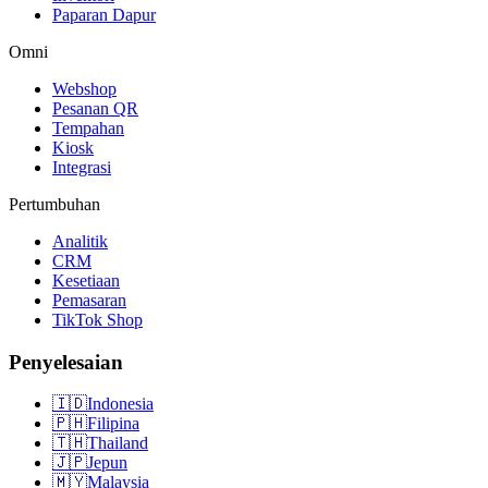
Paparan Dapur
Omni
Webshop
Pesanan QR
Tempahan
Kiosk
Integrasi
Pertumbuhan
Analitik
CRM
Kesetiaan
Pemasaran
TikTok Shop
Penyelesaian
🇮🇩
Indonesia
🇵🇭
Filipina
🇹🇭
Thailand
🇯🇵
Jepun
🇲🇾
Malaysia