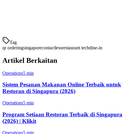
satu untuk pembayaran
Arahan yang jelas
— "Scan untuk memesan" dalam
Bahasa Inggeris, Mandarin, Melayu, dan Tamil
Bahan tahan lama
— Kad lamin atau tenda meja yang
tahan terhadap suasana lembap Singapura
Tag
qr ordering
singapore
contactless
restaurant tech
dine-in
Artikel Berkaitan
Operations
5 min
Sistem Pesanan Makanan Online Terbaik untuk
Restoran di Singapura (2026)
Operations
5 min
Program Setiaan Restoran Terbaik di Singapura
(2026) | Klikit
Operations
5 min