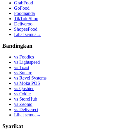
GrabFood
GoFood
Foodpanda
TikTok Shop
Deliveroo
ShopeeFood
Lihat semua
→
Bandingkan
vs
Foodics
vs
Lightspeed
vs
Toast
vs
Square
vs
Revel Systems
vs
Moka POS
vs
Qashier
vs
Oddle
vs
StoreHub
vs
Zeoniq
vs
Deliverect
Lihat semua
→
Syarikat