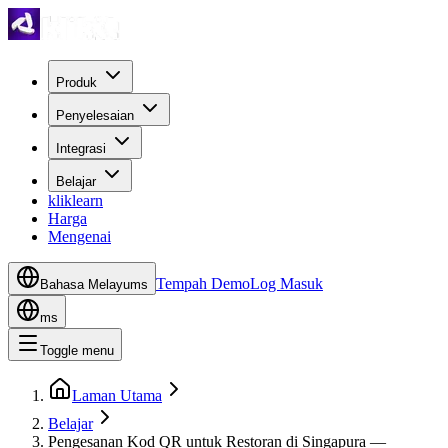
Produk
Penyelesaian
Integrasi
Belajar
kliklearn
Harga
Mengenai
Tempah Demo
Log Masuk
Bahasa Melayu
ms
ms
Toggle menu
Laman Utama
Belajar
Pengesanan Kod QR untuk Restoran di Singapura —