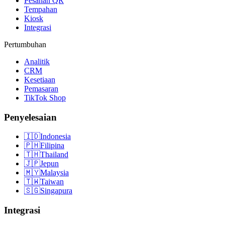
Pesanan QR
Tempahan
Kiosk
Integrasi
Pertumbuhan
Analitik
CRM
Kesetiaan
Pemasaran
TikTok Shop
Penyelesaian
🇮🇩
Indonesia
🇵🇭
Filipina
🇹🇭
Thailand
🇯🇵
Jepun
🇲🇾
Malaysia
🇹🇼
Taiwan
🇸🇬
Singapura
Integrasi