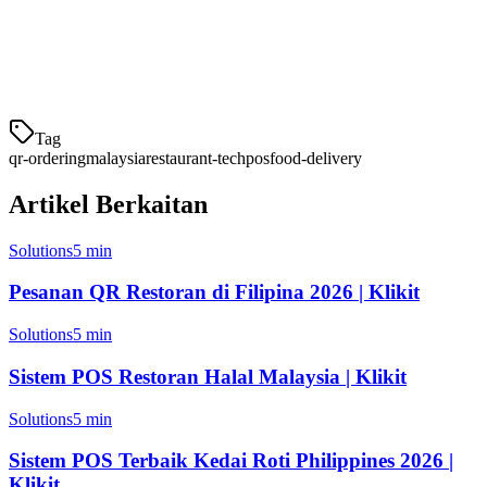
pengurusan
199/bulan
penuh
menu
Touch 'n
Perkhidmatan
Go eWallet
cepat, kafe
Tag
qr-ordering
malaysia
restaurant-tech
pos
food-delivery
Artikel Berkaitan
Solutions
5 min
Pesanan QR Restoran di Filipina 2026 | Klikit
Solutions
5 min
Sistem POS Restoran Halal Malaysia | Klikit
Solutions
5 min
Sistem POS Terbaik Kedai Roti Philippines 2026 |
Klikit