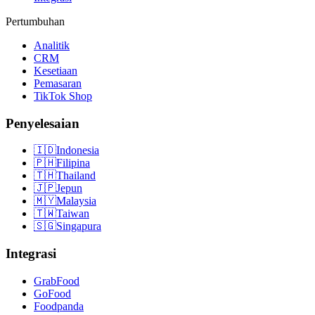
Pertumbuhan
Analitik
CRM
Kesetiaan
Pemasaran
TikTok Shop
Penyelesaian
🇮🇩
Indonesia
🇵🇭
Filipina
🇹🇭
Thailand
🇯🇵
Jepun
🇲🇾
Malaysia
🇹🇼
Taiwan
🇸🇬
Singapura
Integrasi
GrabFood
GoFood
Foodpanda