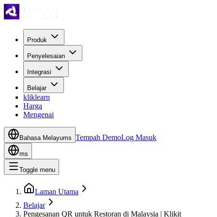
Produk
Penyelesaian
Integrasi
Belajar
kliklearn
Harga
Mengenai
Tempah Demo
Log Masuk
Bahasa Melayu
ms
ms
Toggle menu
Laman Utama
Belajar
Pengesanan QR untuk Restoran di Malaysia | Klikit