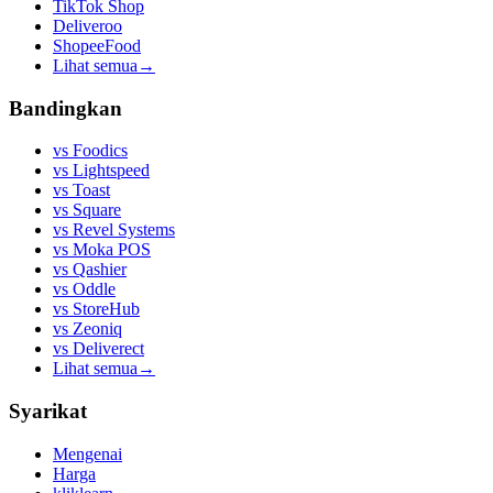
TikTok Shop
Deliveroo
ShopeeFood
Lihat semua
→
Bandingkan
vs
Foodics
vs
Lightspeed
vs
Toast
vs
Square
vs
Revel Systems
vs
Moka POS
vs
Qashier
vs
Oddle
vs
StoreHub
vs
Zeoniq
vs
Deliverect
Lihat semua
→
Syarikat
Mengenai
Harga