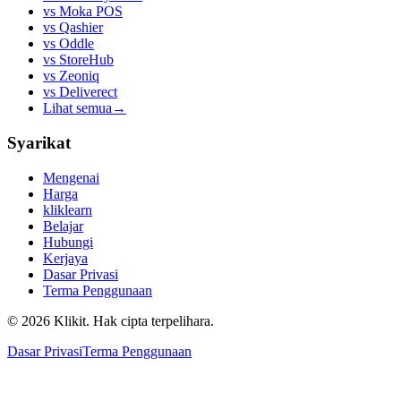
vs
Moka POS
vs
Qashier
vs
Oddle
vs
StoreHub
vs
Zeoniq
vs
Deliverect
Lihat semua
→
Syarikat
Mengenai
Harga
kliklearn
Belajar
Hubungi
Kerjaya
Dasar Privasi
Terma Penggunaan
© 2026 Klikit. Hak cipta terpelihara.
Dasar Privasi
Terma Penggunaan