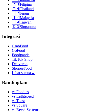
🇵🇭
Filipina
🇹🇭
Thailand
🇯🇵
Jepun
🇲🇾
Malaysia
🇹🇼
Taiwan
🇸🇬
Singapura
Integrasi
GrabFood
GoFood
Foodpanda
TikTok Shop
Deliveroo
ShopeeFood
Lihat semua
→
Bandingkan
vs
Foodics
vs
Lightspeed
vs
Toast
vs
Square
vs
Revel Systems