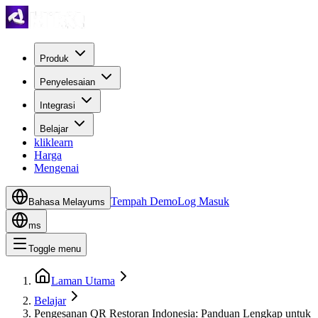
Produk
Penyelesaian
Integrasi
Belajar
kliklearn
Harga
Mengenai
Tempah Demo
Log Masuk
Bahasa Melayu
ms
ms
Toggle menu
Laman Utama
Belajar
Pengesanan QR Restoran Indonesia: Panduan Lengkap untuk