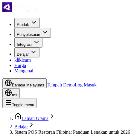
Produk
Penyelesaian
Integrasi
Belajar
kliklearn
Harga
Mengenai
Tempah Demo
Log Masuk
Bahasa Melayu
ms
ms
Toggle menu
Laman Utama
Belajar
Sistem POS Restoran Filipina: Panduan Lengkap untuk 2026