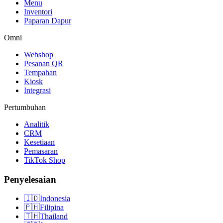
Menu
Inventori
Paparan Dapur
Omni
Webshop
Pesanan QR
Tempahan
Kiosk
Integrasi
Pertumbuhan
Analitik
CRM
Kesetiaan
Pemasaran
TikTok Shop
Penyelesaian
🇮🇩
Indonesia
🇵🇭
Filipina
🇹🇭
Thailand