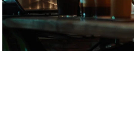
Sistem POS Restoran Filipina: P
Pemilik restoran di Filipina menghadapi cabaran unik: mengelola pe
hanya mesin kas - ia adalah tulang punggung operasi yang menghub
Samada anda mengendalikan
carinderia kecil
,
kafe di Quezon City
mengurangkan kos, dan membantu anda mengukur. Panduan ini mencaku
Apakah Sistem POS Restoran?