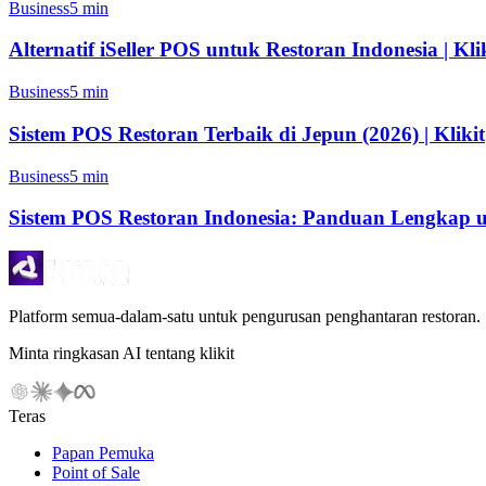
Business
5 min
Alternatif iSeller POS untuk Restoran Indonesia | Kli
Business
5 min
Sistem POS Restoran Terbaik di Jepun (2026) | Klikit
Business
5 min
Sistem POS Restoran Indonesia: Panduan Lengkap 
Platform semua-dalam-satu untuk pengurusan penghantaran restoran.
Minta ringkasan AI tentang klikit
Teras
Papan Pemuka
Point of Sale