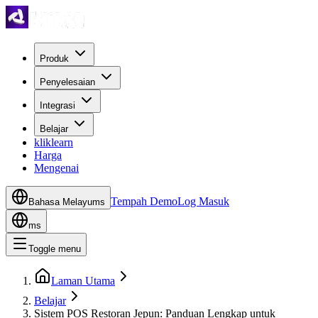
Produk
Penyelesaian
Integrasi
Belajar
kliklearn
Harga
Mengenai
Tempah Demo
Log Masuk
Bahasa Melayu
ms
ms
Toggle menu
Laman Utama
Belajar
Sistem POS Restoran Jepun: Panduan Lengkap untuk