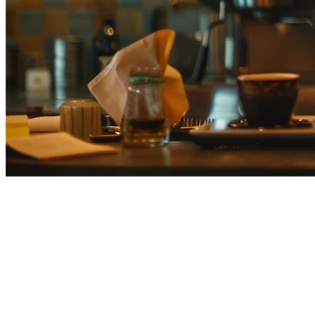
Sistem POS Restoran Jepun:
Panduan Lengkap untuk
Perniagaan F&B
Industri restoran Jepun dikenali kerana piawai tingginya - dari