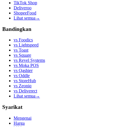
TikTok Shop
Deliveroo
ShopeeFood
Lihat semua
→
Bandingkan
vs
Foodics
vs
Lightspeed
vs
Toast
vs
Square
vs
Revel Systems
vs
Moka POS
vs
Qashier
vs
Oddle
vs
StoreHub
vs
Zeoniq
vs
Deliverect
Lihat semua
→
Syarikat
Mengenai
Harga