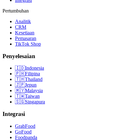
Integrasi
Pertumbuhan
Analitik
CRM
Kesetiaan
Pemasaran
TikTok Shop
Penyelesaian
🇮🇩
Indonesia
🇵🇭
Filipina
🇹🇭
Thailand
🇯🇵
Jepun
🇲🇾
Malaysia
🇹🇼
Taiwan
🇸🇬
Singapura
Integrasi
GrabFood
GoFood
Foodpanda