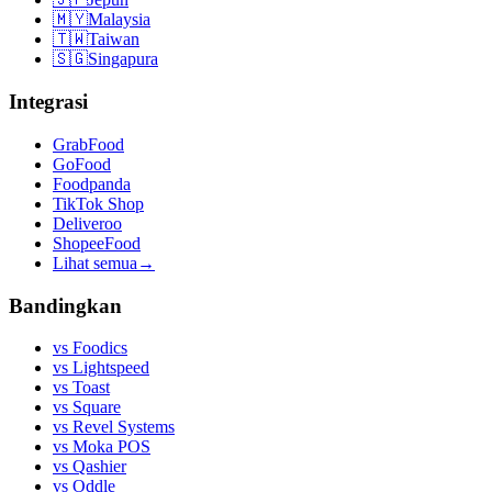
🇲🇾
Malaysia
🇹🇼
Taiwan
🇸🇬
Singapura
Integrasi
GrabFood
GoFood
Foodpanda
TikTok Shop
Deliveroo
ShopeeFood
Lihat semua
→
Bandingkan
vs
Foodics
vs
Lightspeed
vs
Toast
vs
Square
vs
Revel Systems
vs
Moka POS
vs
Qashier
vs
Oddle