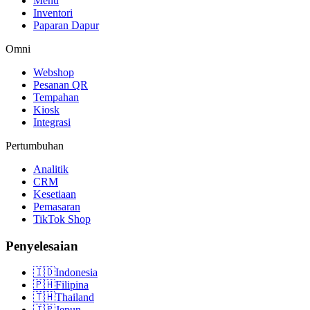
Menu
Inventori
Paparan Dapur
Omni
Webshop
Pesanan QR
Tempahan
Kiosk
Integrasi
Pertumbuhan
Analitik
CRM
Kesetiaan
Pemasaran
TikTok Shop
Penyelesaian
🇮🇩
Indonesia
🇵🇭
Filipina
🇹🇭
Thailand
🇯🇵
Jepun