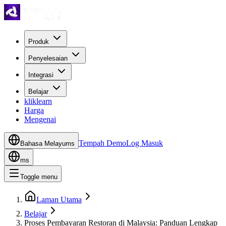
Produk
Penyelesaian
Integrasi
Belajar
kliklearn
Harga
Mengenai
Tempah Demo
Log Masuk
Bahasa Melayu
ms
ms
Toggle menu
Laman Utama
Belajar
Proses Pembayaran Restoran di Malaysia: Panduan Lengkap