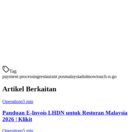
DuitNow QR
0-0.5%
Instant
Touch 'n Go
1-1.5%
T+1 hari
eWallet
GrabPay
1.5-2%
T+1 hari
Kad Tak Sentuh
1.5-2.5%
T+2-3 hari
Kad Debit/
Tag
payment processing
restaurant pos
malaysia
duitnow
touch-n-go
Artikel Berkaitan
Operations
5 min
Panduan E-Invois LHDN untuk Restoran Malaysia
2026 | Klikit
Operations
5 min