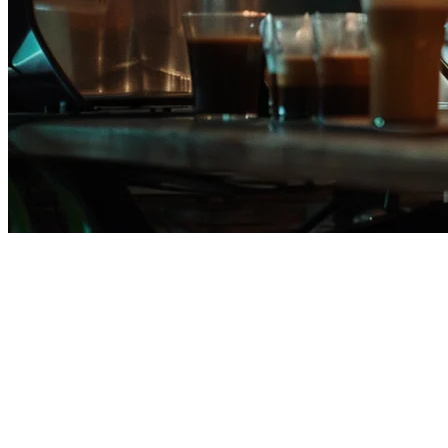
Alternatif Qashier untuk
Restoran Filipina
Jika anda pemilik restoran di Filipina yang sedang menilai alternatif
Qashier, anda tidak sendirian. Meskipun Qashier memiliki
pemasaran yang kuat di Singapura dan Malaysia, banyak operator
restoran Filipina yang mencari solusi yang lebih sesuai dengan