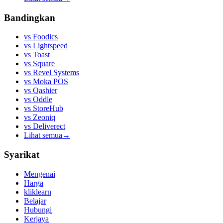
Bandingkan
vs
Foodics
vs
Lightspeed
vs
Toast
vs
Square
vs
Revel Systems
vs
Moka POS
vs
Qashier
vs
Oddle
vs
StoreHub
vs
Zeoniq
vs
Deliverect
Lihat semua
→
Syarikat
Mengenai
Harga
kliklearn
Belajar
Hubungi
Kerjaya