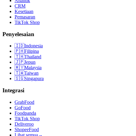
Analitik
CRM
Kesetiaan
Pemasaran
TikTok Shop
Penyelesaian
🇮🇩
Indonesia
🇵🇭
Filipina
🇹🇭
Thailand
🇯🇵
Jepun
🇲🇾
Malaysia
🇹🇼
Taiwan
🇸🇬
Singapura
Integrasi
GrabFood
GoFood
Foodpanda
TikTok Shop
Deliveroo
ShopeeFood
Lihat semua
→