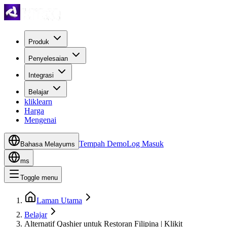
Produk
Penyelesaian
Integrasi
Belajar
kliklearn
Harga
Mengenai
Tempah Demo
Log Masuk
Bahasa Melayu
ms
ms
Toggle menu
Laman Utama
Belajar
Alternatif Qashier untuk Restoran Filipina | Klikit