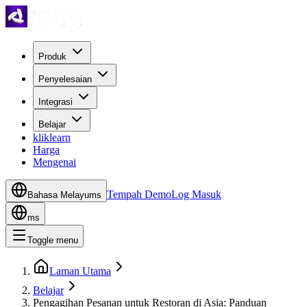
Produk
Penyelesaian
Integrasi
Belajar
kliklearn
Harga
Mengenai
Tempah Demo
Log Masuk
Bahasa Melayu
ms
ms
Toggle menu
Laman Utama
Belajar
Pengagihan Pesanan untuk Restoran di Asia: Panduan