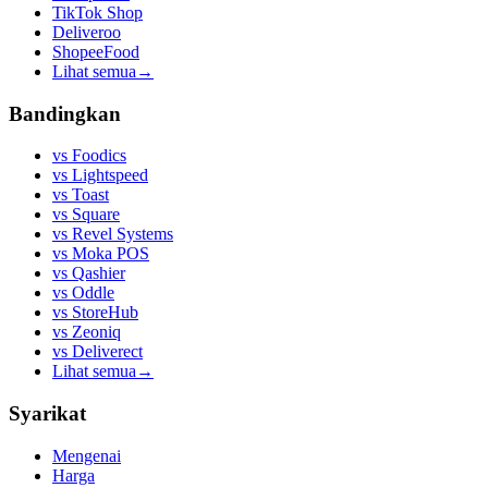
TikTok Shop
Deliveroo
ShopeeFood
Lihat semua
→
Bandingkan
vs
Foodics
vs
Lightspeed
vs
Toast
vs
Square
vs
Revel Systems
vs
Moka POS
vs
Qashier
vs
Oddle
vs
StoreHub
vs
Zeoniq
vs
Deliverect
Lihat semua
→
Syarikat
Mengenai
Harga