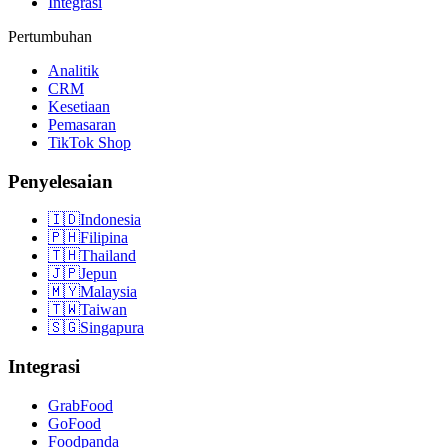
Integrasi
Pertumbuhan
Analitik
CRM
Kesetiaan
Pemasaran
TikTok Shop
Penyelesaian
🇮🇩
Indonesia
🇵🇭
Filipina
🇹🇭
Thailand
🇯🇵
Jepun
🇲🇾
Malaysia
🇹🇼
Taiwan
🇸🇬
Singapura
Integrasi
GrabFood
GoFood
Foodpanda