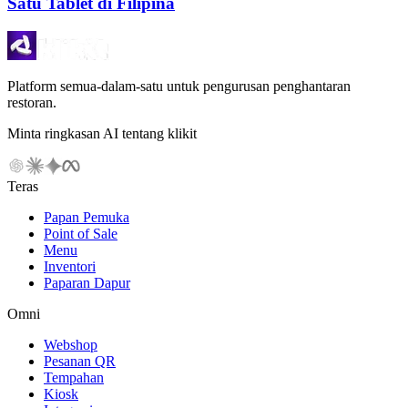
Satu Tablet di Filipina
Platform semua-dalam-satu untuk pengurusan penghantaran
restoran.
Minta ringkasan AI tentang klikit
Teras
Papan Pemuka
Point of Sale
Menu
Inventori
Paparan Dapur
Omni
Webshop
Pesanan QR
Tempahan
Kiosk