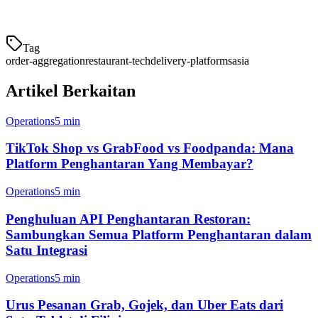
Foodpanda, dan Gojek
Tag
order-aggregation
restaurant-tech
delivery-platforms
asia
Artikel Berkaitan
Operations
5 min
TikTok Shop vs GrabFood vs Foodpanda: Mana
Platform Penghantaran Yang Membayar?
Operations
5 min
Penghuluan API Penghantaran Restoran:
Sambungkan Semua Platform Penghantaran dalam
Satu Integrasi
Operations
5 min
Urus Pesanan Grab, Gojek, dan Uber Eats dari