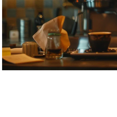
Alternatif Oracle POS untuk
Jepun: Mengapa Restoran Jepun
Memilih Klikit
Oracle Simphony adalah penyelesaian POS korporat yang