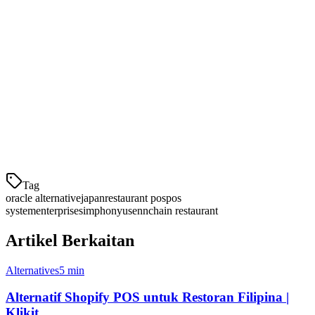
Uber Eats Jepun
— Pengehamalan pesanan penuh,
pengurusan menu, dan kemas kini status real-time
Wolt Jepun
— Integrasi yang mesra untuk pesanan
daripada rangkaian restoran premium Wolt
Demae-can (出前館)
— Sambung perkhidmatan
penghantaran terdedikasi terbesar Jepun
menu
— Integrasi dengan platform penghantaran
makanan yang paling cepat tumbuh di Jepun
Menghadiri & Mengambil
— Pengurusan barisan yang
lengkap dan pemproses
Tag
oracle alternative
japan
restaurant pos
pos
system
enterprise
simphony
usenn
chain restaurant
Artikel Berkaitan
Alternatives
5 min
Alternatif Shopify POS untuk Restoran Filipina |
Klikit