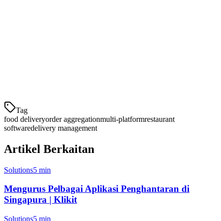
satu platform, ia harus dikemaskini secara automatik di mana-mana.
Ini mencegah kekecewaan pelanggan yang datang dari memesan
item yang tidak tersedia.
2. Pengurusan Pesanan Bersatu
Setiap pesanan - dari setiap platform - harus muncul dalam satu baris
gilir dengan cap waktu yang jelas, nota pel
Tag
food delivery
order aggregation
multi-platform
restaurant
software
delivery management
Artikel Berkaitan
Solutions
5 min
Mengurus Pelbagai Aplikasi Penghantaran di
Singapura | Klikit
Solutions
5 min