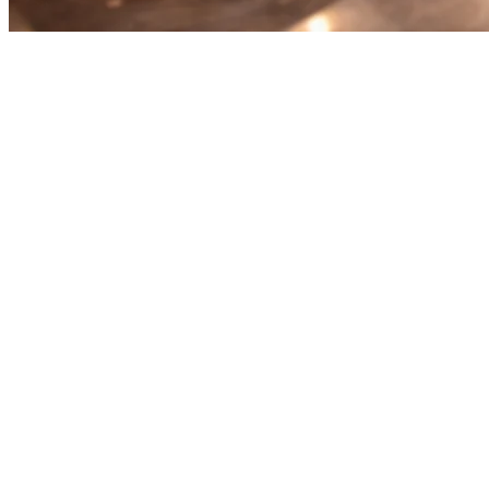
Penyelesaian Penghantaran
Makanan Bertingkat: Panduan
Lengkap untuk Restoran
Mengelola restoran pada tahun 2026 berarti menguruskan pesanan
dari pelbagai platform penghantaran secara bersamaan. GrabFood,
Gojek, Uber Eats, Foodpanda, dan banyak lagi - setiap satunya
dengan tablet masing-masing, antara muka masing-masing, dan
aliran pemberitahuan masing-masing. Ini membingungkan, berisiko
kesalahan, dan benar-benar membuat pemilik restoran terjaga
malam.
Penyelesaian penghantaran makanan bertingkat
menyelesaikannya dengan menggabungkan setiap pesanan