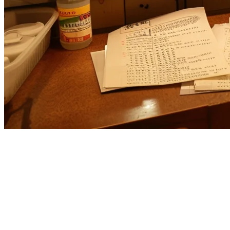
Klikit vs Qashier: Sistem POS
Restoran yang Tepat untuk
Bisnis Asia Pasifik Anda?
Memilih antara
Klikit
dan
Qashier
untuk sistem POS restoran