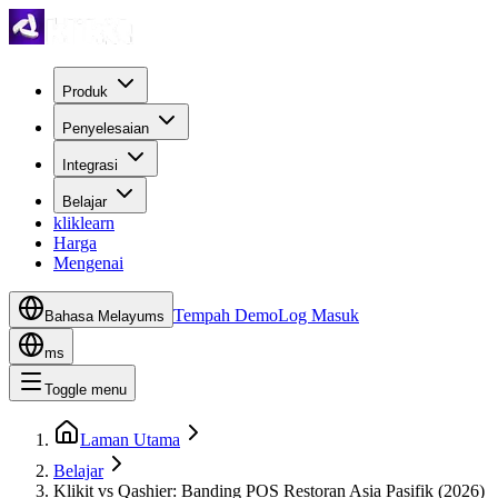
Produk
Penyelesaian
Integrasi
Belajar
kliklearn
Harga
Mengenai
Tempah Demo
Log Masuk
Bahasa Melayu
ms
ms
Toggle menu
Laman Utama
Belajar
Klikit vs Qashier: Banding POS Restoran Asia Pasifik (2026)