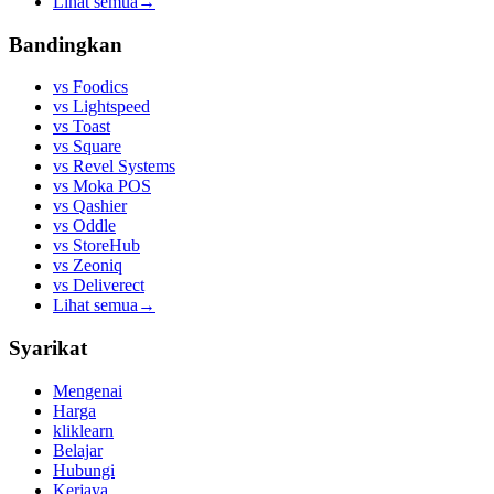
Lihat semua
→
Bandingkan
vs
Foodics
vs
Lightspeed
vs
Toast
vs
Square
vs
Revel Systems
vs
Moka POS
vs
Qashier
vs
Oddle
vs
StoreHub
vs
Zeoniq
vs
Deliverect
Lihat semua
→
Syarikat
Mengenai
Harga
kliklearn
Belajar
Hubungi
Kerjaya