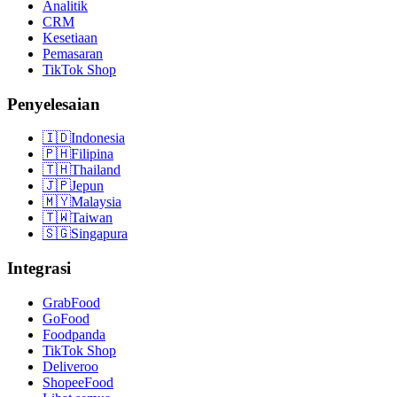
Analitik
CRM
Kesetiaan
Pemasaran
TikTok Shop
Penyelesaian
🇮🇩
Indonesia
🇵🇭
Filipina
🇹🇭
Thailand
🇯🇵
Jepun
🇲🇾
Malaysia
🇹🇼
Taiwan
🇸🇬
Singapura
Integrasi
GrabFood
GoFood
Foodpanda
TikTok Shop
Deliveroo
ShopeeFood