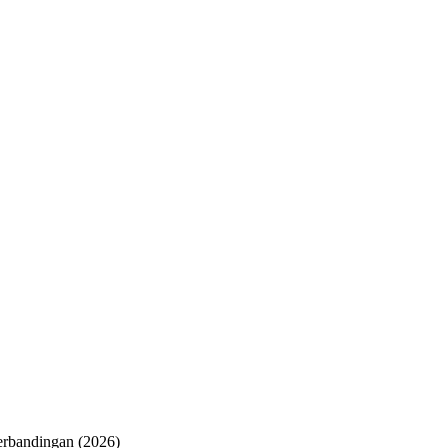
erbandingan (2026)