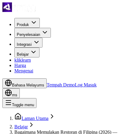
Produk
Penyelesaian
Integrasi
Belajar
kliklearn
Harga
Mengenai
Tempah Demo
Log Masuk
Bahasa Melayu
ms
ms
Toggle menu
Laman Utama
Belajar
Bagaimana Memulakan Restoran di Filipina (2026) —