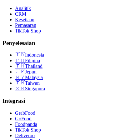
Analitik
CRM
Kesetiaan
Pemasaran
TikTok Shop
Penyelesaian
🇮🇩
Indonesia
🇵🇭
Filipina
🇹🇭
Thailand
🇯🇵
Jepun
🇲🇾
Malaysia
🇹🇼
Taiwan
🇸🇬
Singapura
Integrasi
GrabFood
GoFood
Foodpanda
TikTok Shop
Deliveroo