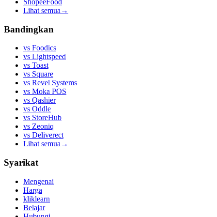
ShopeeFood
Lihat semua
→
Bandingkan
vs
Foodics
vs
Lightspeed
vs
Toast
vs
Square
vs
Revel Systems
vs
Moka POS
vs
Qashier
vs
Oddle
vs
StoreHub
vs
Zeoniq
vs
Deliverect
Lihat semua
→
Syarikat
Mengenai
Harga
kliklearn
Belajar
Hubungi