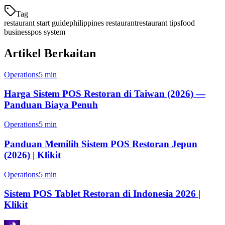
Tag
restaurant start guide
philippines restaurant
restaurant tips
food
business
pos system
Artikel Berkaitan
Operations
5 min
Harga Sistem POS Restoran di Taiwan (2026) —
Panduan Biaya Penuh
Operations
5 min
Panduan Memilih Sistem POS Restoran Jepun
(2026) | Klikit
Operations
5 min
Sistem POS Tablet Restoran di Indonesia 2026 |
Klikit