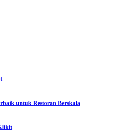
di Taiwan
Klikit
t
erbaik untuk Restoran Berskala
likit