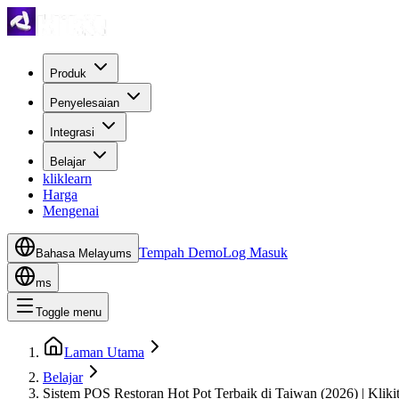
Produk
Penyelesaian
Integrasi
Belajar
kliklearn
Harga
Mengenai
Tempah Demo
Log Masuk
Bahasa Melayu
ms
ms
Toggle menu
Laman Utama
Belajar
Sistem POS Restoran Hot Pot Terbaik di Taiwan (2026) | Kliki