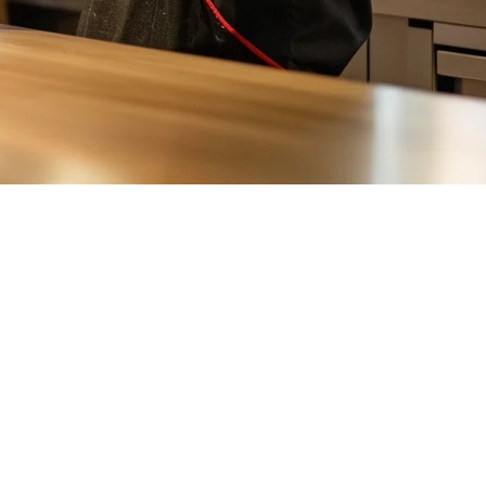
abu hingga konsep hot pot DIY yang inovatif, pemilik restoran Taiwan
kesuksesan di pasar yang bersaing ini.