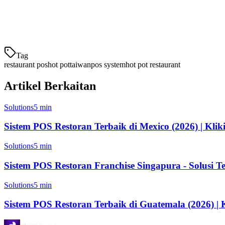
Tabel Perbandingan: Sistem POS Hot Pot 
Fitur
Tag
restaurant pos
hot pot
taiwan
pos system
hot pot restaurant
Artikel Berkaitan
Solutions
5 min
Sistem POS Restoran Terbaik di Mexico (2026) | Kliki
Solutions
5 min
Sistem POS Restoran Franchise Singapura - Solusi T
Solutions
5 min
Sistem POS Restoran Terbaik di Guatemala (2026) | K