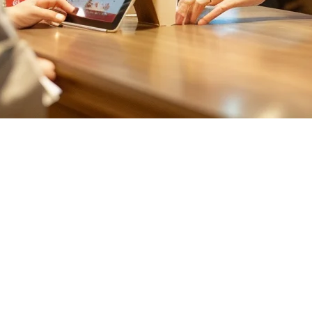
aik di Taiwan (2026)
ot pot yang ditemui di hampir setiap sudut. Dari tradisional Shabu-Sh
 Sebuah
sistem POS restoran hot pot
yang sesuai sangat penting untuk 
 POS Khusus
g membedakan mereka dari konsep makan lain:
 per pengguna