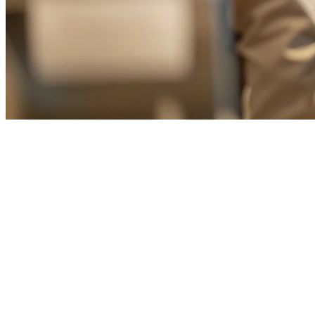
Sistem POS Restoran Hot Pot Terb
Taiwan terkenal dengan budaya hot pot yang hidup, dengan restoran h
memerlukan alat khusus untuk mengelola operasi mereka yang unik.
Mengapa Restoran Hot Pot Membutuhkan
Restoran hot pot memiliki kebutuhan operasional yang berbeda yan
Harga kuah per orang
- Beberapa pilihan kuah dan harga