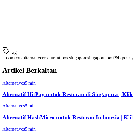
Agregasi Pesanan
Pembayaran PayNow
Fitur Khusus Restoran
Fokus F&B Singapura
Tag
hashmicro alternative
restaurant pos singapore
singapore pos
f&b pos s
Artikel Berkaitan
Alternatives
5 min
Alternatif HitPay untuk Restoran di Singapura | Klik
Alternatives
5 min
Alternatif HashMicro untuk Restoran Indonesia | Klik
Alternatives
5 min