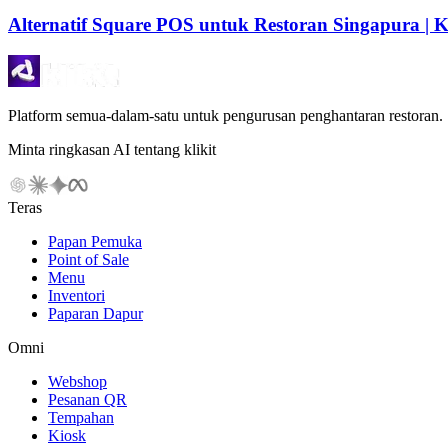
Alternatif Square POS untuk Restoran Singapura | Kl
Platform semua-dalam-satu untuk pengurusan penghantaran restoran.
Minta ringkasan AI tentang klikit
Teras
Papan Pemuka
Point of Sale
Menu
Inventori
Paparan Dapur
Omni
Webshop
Pesanan QR
Tempahan
Kiosk