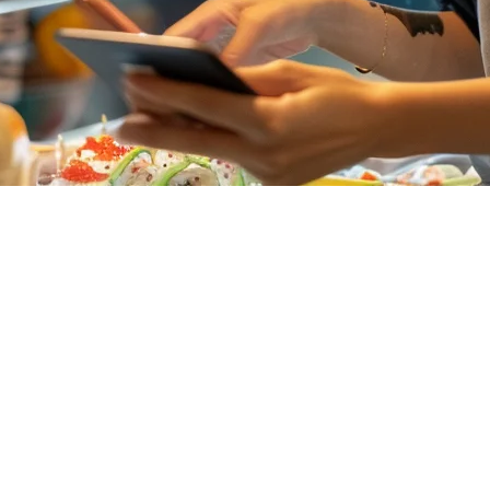
oran di Singapura
i Singapura, layak untuk menjelajahi semua pilihan sebelum membuat
eralih ke platform F&B yang dirancang khusus yang lebih sesuai den
-untuk-semua dengan kemampuan POS. Sistem POS restoran mereka men
uk retail, F&B, dan jasa.