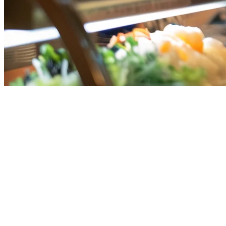
Alternatif HashMicro untuk Rest
Jika Anda sedang menilai HashMicro sebagai sistem POS restoran d
satu-untuk-semua dengan kemampuan POS, restoran semakin banyak b
Apa yang Ditawarkan HashMicro
HashMicro menempatkan diri sebagai solusi manajemen bisnis satu
dan fitur CRM. Mereka menargetkan UMK di beberapa industri termas