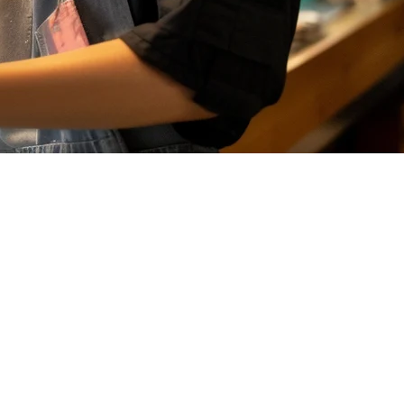
 komitmen. Sementara HashMicro menawarkan solusi manajemen bisnis
gan kebutuhan operasional mereka.
cakup manajemen menu, pelacakan inventaris, pelaporan penjualan,