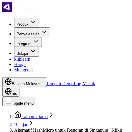
Produk
Penyelesaian
Integrasi
Belajar
kliklearn
Harga
Mengenai
Tempah Demo
Log Masuk
Bahasa Melayu
ms
ms
Toggle menu
Laman Utama
Belajar
Alternatif HashMicro untuk Restoran di Singapura | Klikit