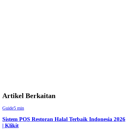
memahami kebutuhan unik industri layanan makanan Singapura.
Kami mendukung berbagai metode pembayaran Singapura,
termasuk NETS, PayNow, dan kartu kredit utama - sesuatu yang
tidak semua sistem POS internasional menangani dengan baik.
Klikit menggabungkan POS, pemrosesan pembayaran, dan agregasi
pesanan dalam satu platform. Ini berarti Anda tidak mengelola
integrasi terpisah untuk setiap layanan atau membayar beberapa
biaya langganan. Segalanya terhubung melalui satu sistem dengan
satu tagihan.
Tim dukungan lokal kami beroperasi selama
Artikel Berkaitan
Guide
5 min
Sistem POS Restoran Halal Terbaik Indonesia 2026
| Klikit