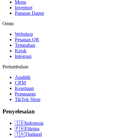
Menu
Inventori
Paparan Dapur
Omni
Webshop
Pesanan QR
Tempahan
Kiosk
Integrasi
Pertumbuhan
Analitik
CRM
Kesetiaan
Pemasaran
TikTok Shop
Penyelesaian
🇮🇩
Indonesia
🇵🇭
Filipina
🇹🇭
Thailand