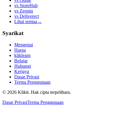
vs
Oddle
vs
StoreHub
vs
Zeoniq
vs
Deliverect
Lihat semua
→
Syarikat
Mengenai
Harga
kliklearn
Belajar
Hubungi
Kerjaya
Dasar Privasi
Terma Penggunaan
© 2026 Klikit. Hak cipta terpelihara.
Dasar Privasi
Terma Penggunaan