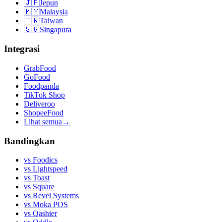
🇯🇵
Jepun
🇲🇾
Malaysia
🇹🇼
Taiwan
🇸🇬
Singapura
Integrasi
GrabFood
GoFood
Foodpanda
TikTok Shop
Deliveroo
ShopeeFood
Lihat semua
→
Bandingkan
vs
Foodics
vs
Lightspeed
vs
Toast
vs
Square
vs
Revel Systems
vs
Moka POS
vs
Qashier