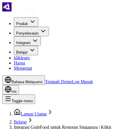
Produk
Penyelesaian
Integrasi
Belajar
kliklearn
Harga
Mengenai
Tempah Demo
Log Masuk
Bahasa Melayu
ms
ms
Toggle menu
Laman Utama
Belajar
Integrasi GrabFood untuk Restoran Singapura | Klikit