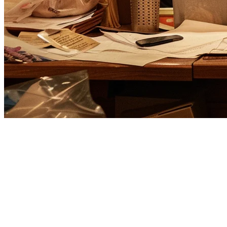
Integrasi GrabFood untuk
Restoran Singapura
Mengelola pesanan GrabFood seharusnya tidak memerlukan tablet
terpisah, input data manual, atau perhatian konstan. Dengan
integrasi GrabFood Klikit, pesanan mengalir secara otomatis dari
GrabFood ke sistem POS anda - mengurangkan kesalahan,