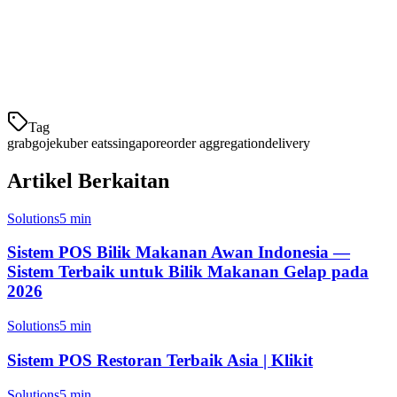
Klikit berintegrasi dengan Grab, Gojek, dan Uber Eats untuk
menarik semua pesanan anda ke satu tempat. Berikut adalah apa
yang anda d
Tag
grab
gojek
uber eats
singapore
order aggregation
delivery
Artikel Berkaitan
Solutions
5 min
Sistem POS Bilik Makanan Awan Indonesia —
Sistem Terbaik untuk Bilik Makanan Gelap pada
2026
Solutions
5 min
Sistem POS Restoran Terbaik Asia | Klikit
Solutions
5 min