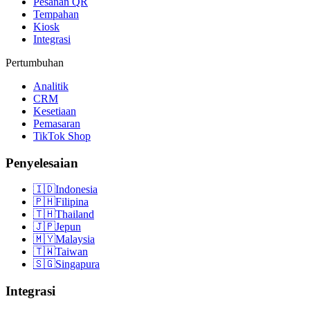
Pesanan QR
Tempahan
Kiosk
Integrasi
Pertumbuhan
Analitik
CRM
Kesetiaan
Pemasaran
TikTok Shop
Penyelesaian
🇮🇩
Indonesia
🇵🇭
Filipina
🇹🇭
Thailand
🇯🇵
Jepun
🇲🇾
Malaysia
🇹🇼
Taiwan
🇸🇬
Singapura
Integrasi