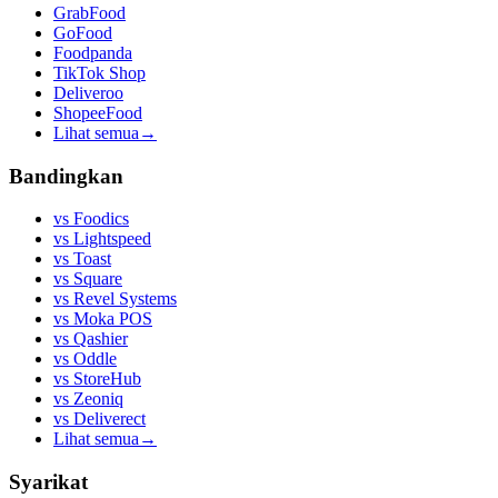
GrabFood
GoFood
Foodpanda
TikTok Shop
Deliveroo
ShopeeFood
Lihat semua
→
Bandingkan
vs
Foodics
vs
Lightspeed
vs
Toast
vs
Square
vs
Revel Systems
vs
Moka POS
vs
Qashier
vs
Oddle
vs
StoreHub
vs
Zeoniq
vs
Deliverect
Lihat semua
→
Syarikat