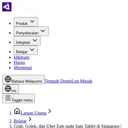
Produk
Penyelesaian
Integrasi
Belajar
kliklearn
Harga
Mengenai
Tempah Demo
Log Masuk
Bahasa Melayu
ms
ms
Toggle menu
Laman Utama
Belajar
Grab, Gojek, dan Uber Eats pada Satu Tablet di Singapura |