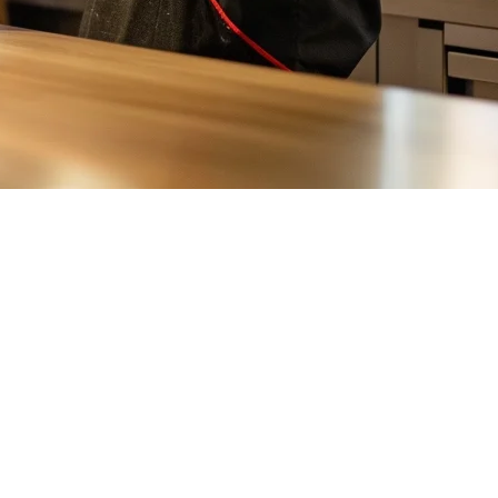
estoran
panda Taiwan milik Delivery Hero sebanyak
$600 juta
, menandakan
nda prioritaskan, kadar komisi apa yang diharapkan, dan bagaimana