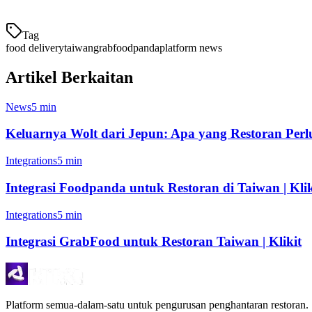
diautomasikan, dan analitik.
Tag
food delivery
taiwan
grab
foodpanda
platform news
Artikel Berkaitan
News
5 min
Keluarnya Wolt dari Jepun: Apa yang Restoran Perl
Integrations
5 min
Integrasi Foodpanda untuk Restoran di Taiwan | Klik
Integrations
5 min
Integrasi GrabFood untuk Restoran Taiwan | Klikit
Platform semua-dalam-satu untuk pengurusan penghantaran restoran.