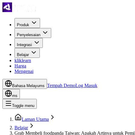
Produk
Penyelesaian
Integrasi
Belajar
kliklearn
Harga
Mengenai
Tempah Demo
Log Masuk
Bahasa Melayu
ms
ms
Toggle menu
Laman Utama
Belajar
Grab Membeli foodpanda Taiwan: Apakah Artinya untuk Pemil