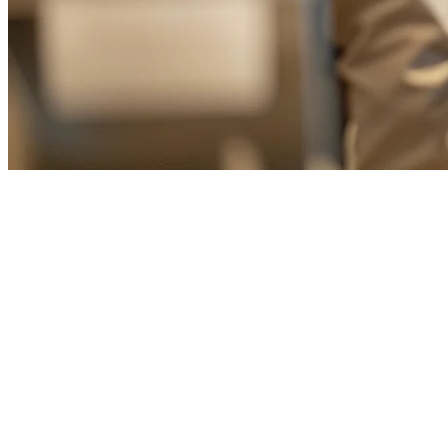
Grab Membeli foodpanda Taiwan:
Kemas kini — Mac 2026: Superapp terbesar Asia Tenggara semakin 
ekspansi Grab pertama di luar Asia Tenggara dan mengubahsuai asa
Untuk pemilik restoran di seluruh Taiwan, ini bukan hanya berita k
menempatkan bisnis anda untuk 18 bulan ke depan.
Apa yang Berlaku