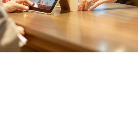
 Apakah Artinya untuk Pemilik R
besar lagi. Grab mengumumkan pada Mac 2026 pembelian bisnis food
s pasar penghantaran makanan Taiwan.
orporat — ia secara langsung mempengaruhi platform mana yang harus a