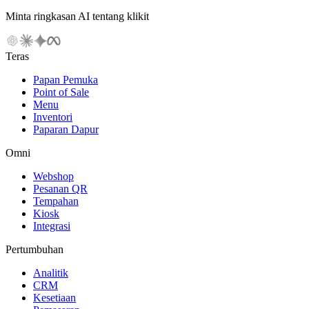
Minta ringkasan AI tentang klikit
Teras
Papan Pemuka
Point of Sale
Menu
Inventori
Paparan Dapur
Omni
Webshop
Pesanan QR
Tempahan
Kiosk
Integrasi
Pertumbuhan
Analitik
CRM
Kesetiaan